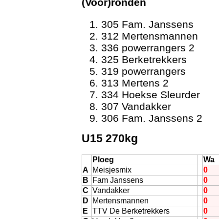
(Voor)ronden
305 Fam. Janssens
312 Mertensmannen
336 powerrangers 2
325 Berketrekkers
319 powerrangers
313 Mertens 2
334 Hoekse Sleurder
307 Vandakker
306 Fam. Janssens 2
Vi
U15 270kg
Ploeg
Wa
A
Meisjesmix
0
B
Fam Janssens
0
C
Vandakker
0
D
Mertensmannen
0
E
TTV De Berketrekkers
0