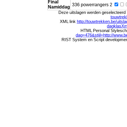
Final
336 powerrangers 2
Namiddag
Deze uitslagen werden geselecteerd 
touwtre
XML link
http://touwtrekken.be/uitsl
dagklasXm
HTML Personal Stylesc
dag=476&stijl=http://www.be
RIST System en Script developmen
Gedra