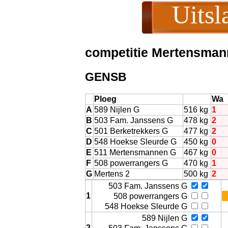
Uitsl
competitie Mertensma
GENSB
Ploeg
Wa
A
589 Nijlen G
516 kg
1
B
503 Fam. Janssens G
478 kg
2
Act
C
501 Berketrekkers G
477 kg
2
D
548 Hoekse Sleurde G
450 kg
0
E
511 Mertensmannen G
467 kg
0
F
508 powerrangers G
470 kg
1
G
Mertens 2
500 kg
2
503 Fam. Janssens G
1
508 powerrangers G
548 Hoekse Sleurde G
589 Nijlen G
2