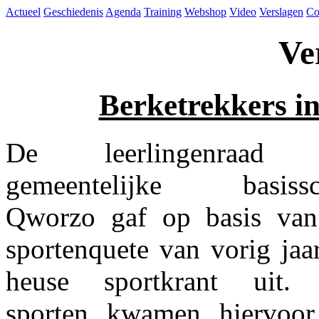
Actueel
Geschiedenis
Agenda
Training
Webshop
Video
Verslagen
Co
Ve
Berketrekkers i
De leerlingenraad
gemeentelijke basissc
Qworzo gaf op basis van
sportenquete van vorig jaa
heuse sportkrant uit. 
sporten kwamen hiervoor