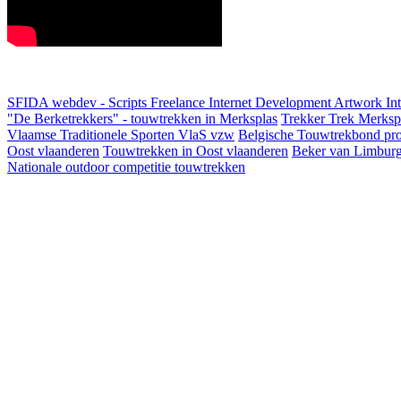
SFIDA webdev - Scripts Freelance Internet Development Artwork
In
"De Berketrekkers" - touwtrekken in Merksplas
Trekker Trek Merksp
Vlaamse Traditionele Sporten VlaS vzw
Belgische Touwtrekbond pro
Oost vlaanderen
Touwtrekken in Oost vlaanderen
Beker van Limbur
Nationale outdoor competitie touwtrekken