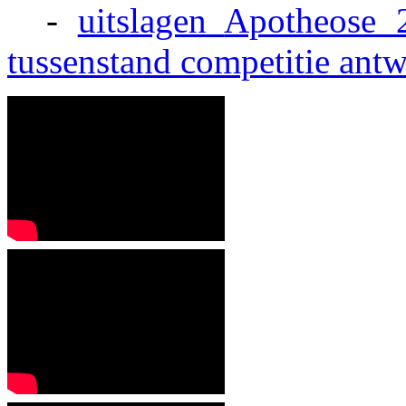
-
uitslagen
Apotheose 
tussenstand competitie
antw