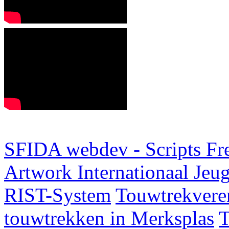
SFIDA webdev - Scripts Fr
Artwork
Internationaal Je
RIST-System
Touwtrekveren
touwtrekken in Merksplas
T