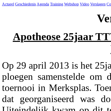
Actueel
Geschiedenis
Agenda
Training
Webshop
Video
Verslagen
Co
Ve
Apotheose 25jaar TT
Op 29 april 2013 is het 25j
ploegen samenstelde om d
toernooi in Merksplas. To
dat georganiseerd was do
Uiteindelijk kwam op dit t