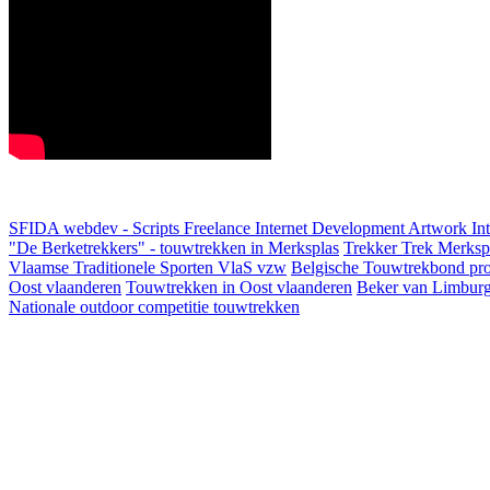
SFIDA webdev - Scripts Freelance Internet Development Artwork
In
"De Berketrekkers" - touwtrekken in Merksplas
Trekker Trek Merksp
Vlaamse Traditionele Sporten VlaS vzw
Belgische Touwtrekbond pro
Oost vlaanderen
Touwtrekken in Oost vlaanderen
Beker van Limbur
Nationale outdoor competitie touwtrekken