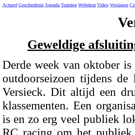
Actueel
Geschiedenis
Agenda
Training
Webshop
Video
Verslagen
Co
Ve
Geweldige afsluitin
Derde week van oktober is h
outdoorseizoen tijdens d
Versieck. Dit altijd een d
klassementen. Een organisa
is en zo erg veel publiek lo
RC racing om het publiek 