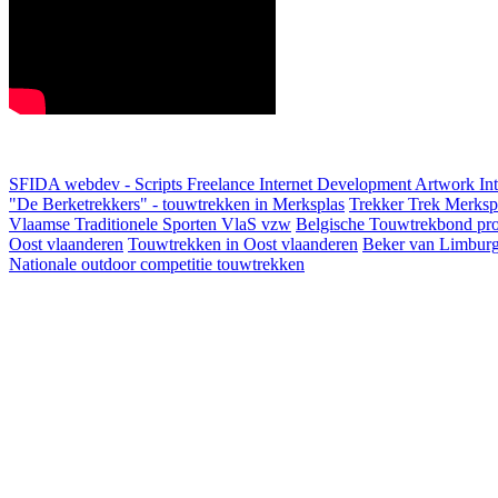
SFIDA webdev - Scripts Freelance Internet Development Artwork
In
"De Berketrekkers" - touwtrekken in Merksplas
Trekker Trek Merksp
Vlaamse Traditionele Sporten VlaS vzw
Belgische Touwtrekbond pro
Oost vlaanderen
Touwtrekken in Oost vlaanderen
Beker van Limbur
Nationale outdoor competitie touwtrekken