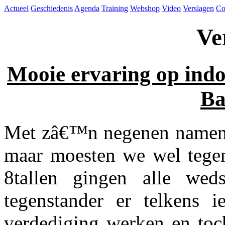
Actueel
Geschiedenis
Agenda
Training
Webshop
Video
Verslagen
Co
Ve
Mooie ervaring op ind
Ba
Met zâ€™n negenen namen w
maar moesten we wel tegen
8tallen gingen alle wed
tegenstander er telkens i
verdediging werken en toc