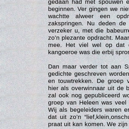
gedaan had met spouwen e
beginnen. Ver gingen we niet
wachtte alweer een opdr
zakspringen. Nu deden de 
verzeker u, met die babeurr
zo’n plezante opdracht. Maar 
mee. Het viel wel op dat 
kangoeroe was die erbij spro
Dan maar verder tot aan S
Trai
gedichte geschreven worden
en touwtrekken. De groep
hier als overwinnaar uit de
zal ook nog gepubliceerd w
groep van Heleen was veel 
Wij als begeleiders waren 
dat uit zo’n “lief,klein,ons
praat uit kan komen. We zij