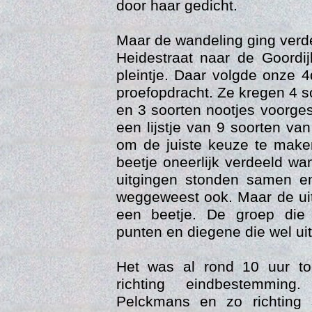
door haar gedicht.
Maar de wandeling ging verd
Heidestraat naar de Goordij
pleintje. Daar volgde onze 
proefopdracht. Ze kregen 4 s
en 3 soorten nootjes voorge
een lijstje van 9 soorten va
om de juiste keuze te mak
Web
beetje oneerlijk verdeeld wa
uitgingen stonden samen en
weggeweest ook. Maar de uit
een beetje. De groep die
punten en diegene die wel uit
Het was al rond 10 uur t
richting eindbestemmin
Pelckmans en zo richting