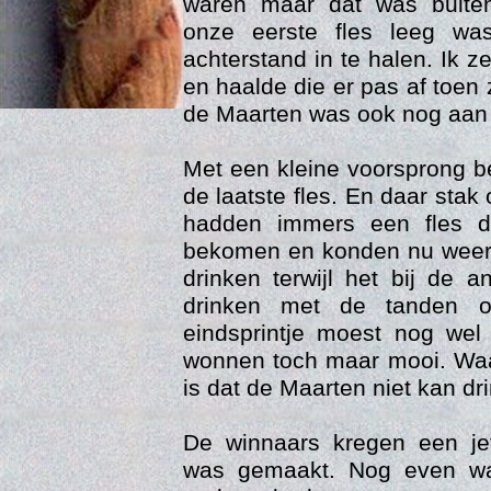
waren maar dat was buite
onze eerste fles leeg wa
achterstand in te halen. Ik z
en haalde die er pas af toen
de Maarten was ook nog aan 
Met een kleine voorsprong 
de laatste fles. En daar stak
hadden immers een fles d
bekomen en konden nu weer
Age
drinken terwijl het bij de 
drinken met de tanden o
eindsprintje moest nog we
wonnen toch maar mooi. W
is dat de Maarten niet kan dr
De winnaars kregen een jet
was gemaakt. Nog even wa