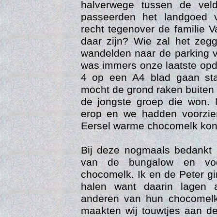
halverwege tussen de vel
passeerden het landgoed
recht tegenover de familie 
daar zijn? Wie zal het zeg
wandelden naar de parking v
was immers onze laatste opd
4 op een A4 blad gaan st
mocht de grond raken buiten
de jongste groep die won. 
erop en we hadden voorzie
Eersel warme chocomelk kon
Vi
Bij deze nogmaals bedankt 
van de bungalow en vo
chocomelk. Ik en de Peter g
halen want daarin lagen a
anderen van hun chocomelk
maakten wij touwtjes aan d