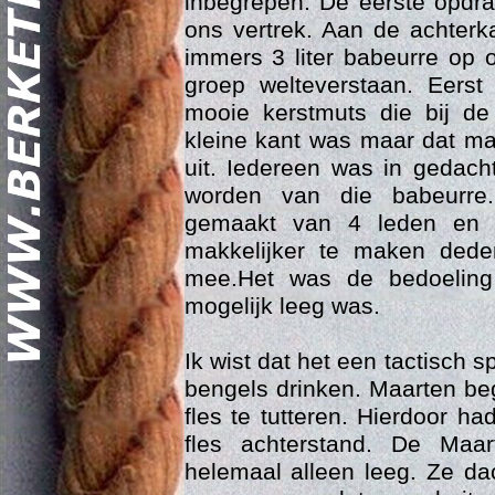
inbegrepen. De eerste opdra
ons vertrek. Aan de achterk
immers 3 liter babeurre op o
groep welteverstaan. Eers
mooie kerstmuts die bij d
kleine kant was maar dat ma
uit. Iedereen was in gedacht
worden van die babeurre
Geschi
gemaakt van 4 leden en 
makkelijker te maken ded
mee.Het was de bedoeling 
mogelijk leeg was.
Ik wist dat het een tactisch sp
bengels drinken. Maarten b
fles te tutteren. Hierdoor h
fles achterstand. De Maar
helemaal alleen leeg. Ze d