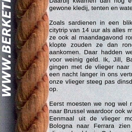
Daarbij kwamen dan nog een
gewone kledij, tenten en wate
Zoals sardienen in een bli
citytrip van 14 uur als alle
ze ook al maandagavond ron
klopte zouden ze dan ron
aankomen. Daar hadden w
Geschi
voor weinig geld. Ik, Jill,
gingen met de vlieger naa
een nacht langer in ons ver
onze vlieger steeg pas din
op.
Eerst moesten we nog wel m
naar Brussel waardoor ook wi
Eenmaal uit de vlieger 
Bologna naar Ferrara zie