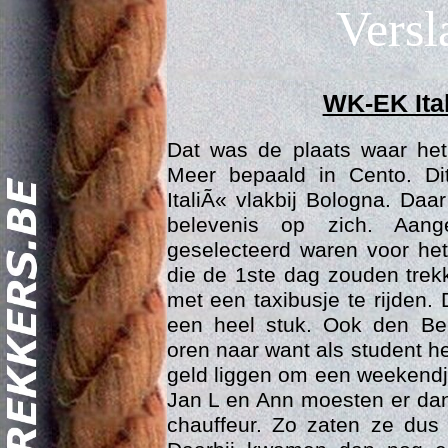
Versl
WK-EK Ital
Dat was de plaats waar het
Meer bepaald in Cento. Di
ItaliÃ« vlakbij Bologna. Da
belevenis op zich. Aang
geselecteerd waren voor het
Act
die de 1ste dag zouden tre
met een taxibusje te rijden. D
een heel stuk. Ook den B
oren naar want als student heb
geld liggen om een weekendje
Jan L en Ann moesten er dan
chauffeur. Zo zaten ze du