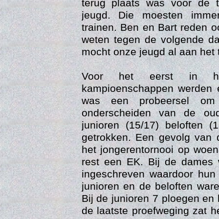
terug plaats was voor de 
jeugd. Die moesten imme
trainen. Ben en Bart reden
weten tegen de volgende d
mocht onze jeugd al aan het 
Voor het eerst in 
kampioenschappen werden e
was een probeersel om 
onderscheiden van de ou
Trai
junioren (15/17) beloften 
getrokken. Een gevolg van 
het jongerentornooi op wo
rest een EK. Bij de dames
ingeschreven waardoor hun 
junioren en de beloften war
Bij de junioren 7 ploegen en b
de laatste proefweging zat h