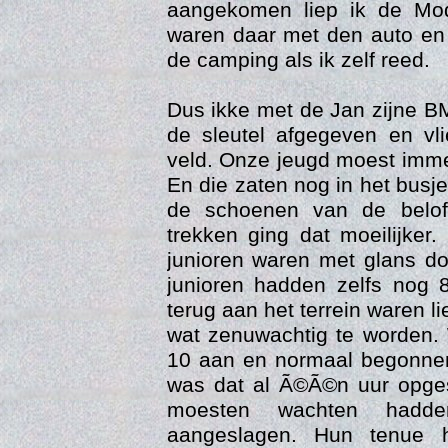
aangekomen liep ik de Mode
waren daar met den auto en
de camping als ik zelf reed.
Dus ikke met de Jan zijne 
de sleutel afgegeven en vl
veld. Onze jeugd moest imm
En die zaten nog in het busj
de schoenen van de belof
trekken ging dat moeilijker
junioren waren met glans d
Vi
junioren hadden zelfs nog 
terug aan het terrein waren 
wat zenuwachtig te worden
10 aan en normaal begonnen
was dat al Ã©Ã©n uur opges
moesten wachten hadd
aangeslagen. Hun tenue 