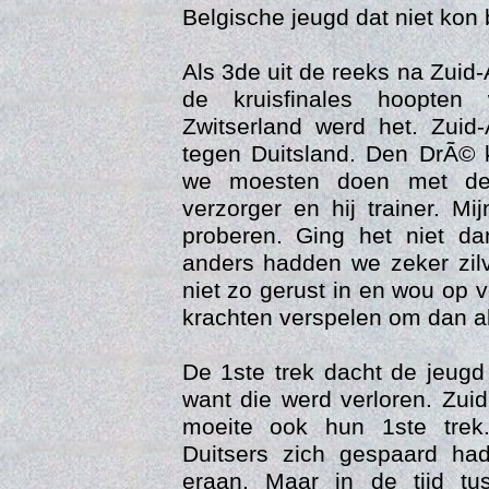
Belgische jeugd dat niet kon
Als 3de uit de reeks na Zuid-
de kruisfinales hoopten
Zwitserland werd het. Zuid
tegen Duitsland. Den DrÃ©
we moesten doen met de
Gedra
verzorger en hij trainer. M
proberen. Ging het niet d
anders hadden we zeker zil
niet zo gerust in en wou op ve
krachten verspelen om dan all
De 1ste trek dacht de jeugd
want die werd verloren. Zui
moeite ook hun 1ste trek
Duitsers zich gespaard h
eraan. Maar in de tijd t