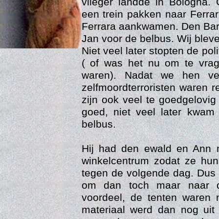
vlieger landde in Bologna.
een trein pakken naar Ferra
Ferrara aankwamen. Den Bart
Jan voor de belbus. Wij blev
Niet veel later stopten de pol
( of was het nu om te vra
waren). Nadat we hen ve
zelfmoordterroristen waren 
zijn ook veel te goedgelovi
goed, niet veel later kwam
Age
belbus.
Hij had den ewald en Ann m
winkelcentrum zodat ze hu
tegen de volgende dag. Dus 
om dan toch maar naar d
voordeel, de tenten waren 
materiaal werd dan nog uit