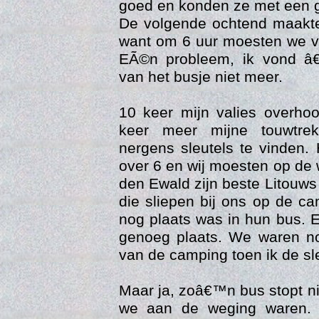
goed en konden ze met een g
De volgende ochtend maakte
want om 6 uur moesten we v
EÃ©n probleem, ik vond â
van het busje niet meer.
10 keer mijn valies overho
keer meer mijne touwtre
nergens sleutels te vinden.
Web
over 6 en wij moesten op de
den Ewald zijn beste Litouw
die sliepen bij ons op de c
nog plaats was in hun bus. 
genoeg plaats. We waren n
van de camping toen ik de sl
Maar ja, zoâ€™n bus stopt n
we aan de weging waren.