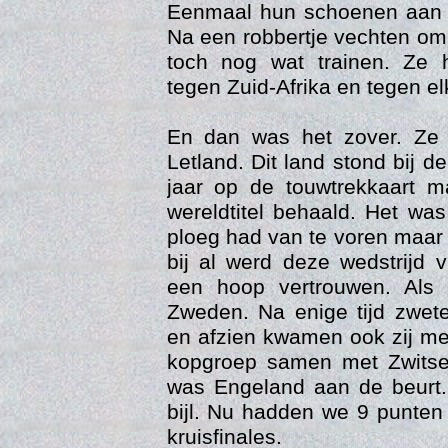
Eenmaal hun schoenen aan w
Na een robbertje vechten om
toch nog wat trainen. Ze 
tegen Zuid-Afrika en tegen el
En dan was het zover. Ze
Letland. Dit land stond bij 
jaar op de touwtrekkaart 
wereldtitel behaald. Het w
Vers
ploeg had van te voren maar
bij al werd deze wedstrijd v
een hoop vertrouwen. Als
Zweden. Na enige tijd zwet
en afzien kwamen ook zij me
kopgroep samen met Zwitser
was Engeland aan de beurt.
bijl. Nu hadden we 9 punten
kruisfinales.