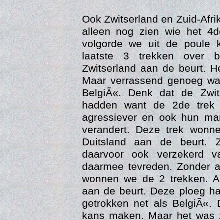
Ook Zwitserland en Zuid-Afri
alleen nog zien wie het 4
volgorde we uit de poule
laatste 3 trekken over b
Zwitserland aan de beurt. He
Maar verrassend genoeg was
BelgiÃ«. Denk dat de Zwit
hadden want de 2de trek 
Con
agressiever en ook hun ma
verandert. Deze trek won
Duitsland aan de beurt. 
daarvoor ook verzekerd va
daarmee tevreden. Zonder a
wonnen we de 2 trekken. Al
aan de beurt. Deze ploeg ha
getrokken net als BelgiÃ«.
kans maken. Maar het was