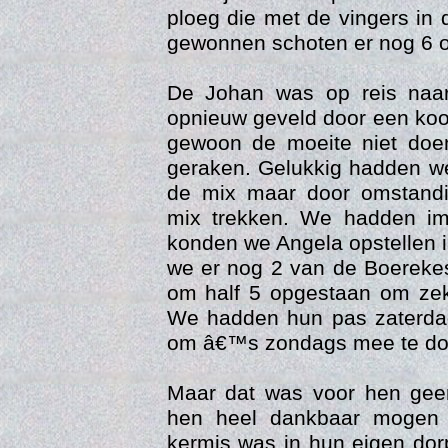
ploeg die met de vingers in
gewonnen schoten er nog 6 o
De Johan was op reis naa
opnieuw geveld door een ko
gewoon de moeite niet doe
geraken. Gelukkig hadden w
de mix maar door omstand
mix trekken. We hadden i
Con
konden we Angela opstellen 
we er nog 2 van de Boereke
om half 5 opgestaan om zeker
We hadden hun pas zaterda
om â€™s zondags mee te do
Maar dat was voor hen gee
hen heel dankbaar mogen z
kermis was in hun eigen dor