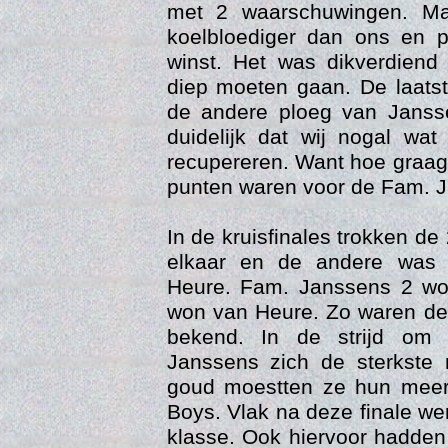
met 2 waarschuwingen. Ma
koelbloediger dan ons en p
winst. Het was dikverdien
diep moeten gaan. De laatst
de andere ploeg van Jans
duidelijk dat wij nogal wa
recupereren. Want hoe graag
punten waren voor de Fam. 
Web
In de kruisfinales trokken d
elkaar en de andere was
Heure. Fam. Janssens 2 w
won van Heure. Zo waren de 
bekend. In de strijd om
Janssens zich de sterkste 
goud moestten ze hun meer
Boys. Vlak na deze finale we
klasse. Ook hiervoor hadde