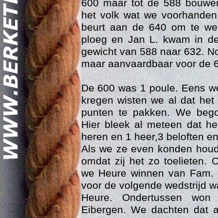
600 maar tot de 588 bouwen
het volk wat we voorhande
beurt aan de 640 om te we
ploeg en Jan L. kwam in de
gewicht van 588 naar 632. No
maar aanvaardbaar voor de 
De 600 was 1 poule. Eens we
Geschi
kregen wisten we al dat het 
punten te pakken. We beg
Hier bleek al meteen dat he
heren en 1 heer,3 beloften en
Als we ze even konden houd
omdat zij het zo toelieten.
we Heure winnen van Fam. 
voor de volgende wedstrijd w
Heure. Ondertussen won
Eibergen. We dachten dat 