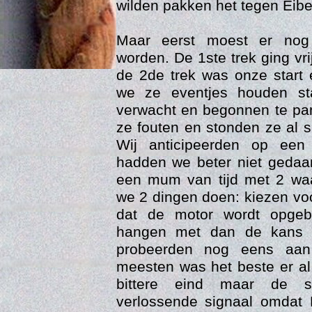
wilden pakken het tegen Eiber
Maar eerst moest er nog
worden. De 1ste trek ging vri
de 2de trek was onze start
we ze eventjes houden st
verwacht en begonnen te pa
ze fouten en stonden ze al 
Wij anticipeerden op een
hadden we beter niet gedaa
Age
een mum van tijd met 2 wa
we 2 dingen doen: kiezen voo
dat de motor wordt opgeb
hangen met dan de kans d
probeerden nog eens aan
meesten was het beste er al 
bittere eind maar de sc
verlossende signaal omdat 