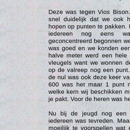
Deze was tegen Vios Bison. 
snel duidelijk dat we ook 
hopen op punten te pakken. M
iedereen nog eens wak
geconcentreerd begonnen we 
was goed en we konden een
halve meter werd een hele
Vers
vleugels want we wonnen d
op de valreep nog een punt.
de nul was ook deze keer va
600 was het maar 1 punt m
welke kern wij beschikken ma
je pakt. Voor de heren was he
Nu bij de jeugd nog een 
iedereen was tevreden. Maar
moeilijk te voorspellen wat