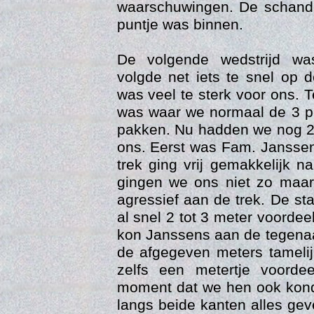
waarschuwingen. De schande
puntje was binnen.
De volgende wedstrijd wa
volgde net iets te snel op 
was veel te sterk voor ons. Te
was waar we normaal de 3 
pakken. Nu hadden we nog 2
ons. Eerst was Fam. Janssen
trek ging vrij gemakkelijk 
Trai
gingen we ons niet zo maa
agressief aan de trek. De s
al snel 2 tot 3 meter voordeel
kon Janssens aan de tegena
de afgegeven meters tamelij
zelfs een metertje voord
moment dat we hen ook kond
langs beide kanten alles gev