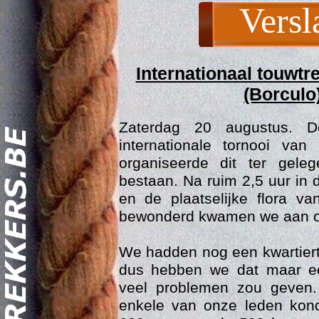
Versl
Internationaal touwtr
(Borculo)
Zaterdag 20 augustus. 
internationale tornooi va
organiseerde dit ter gele
bestaan. Na ruim 2,5 uur in
Act
en de plaatselijke flora va
bewonderd kwamen we aan o
We hadden nog een kwartier
dus hebben we dat maar ee
veel problemen zou geven.
enkele van onze leden kon