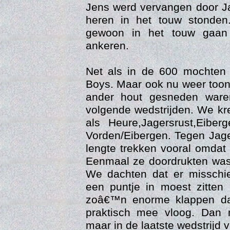
Jens werd vervangen door J
heren in het touw stonden
gewoon in het touw gaan 
ankeren.
Net als in de 600 mochten
Boys. Maar ook nu weer toon
ander hout gesneden ware
volgende wedstrijden. We k
als Heure,Jagersrust,Eiber
Vorden/Eibergen. Tegen Jag
Vi
lengte trekken vooral omdat J
Eenmaal ze doordrukten was 
We dachten dat er misschi
een puntje in moest zitten
zoâ€™n enorme klappen da
praktisch mee vloog. Dan 
maar in de laatste wedstrijd