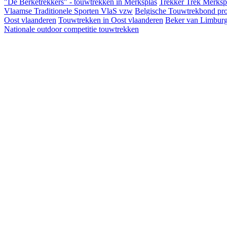
"De Berketrekkers" - touwtrekken in Merksplas
Trekker Trek Merksp
Vlaamse Traditionele Sporten VlaS vzw
Belgische Touwtrekbond pro
Oost vlaanderen
Touwtrekken in Oost vlaanderen
Beker van Limbur
Nationale outdoor competitie touwtrekken