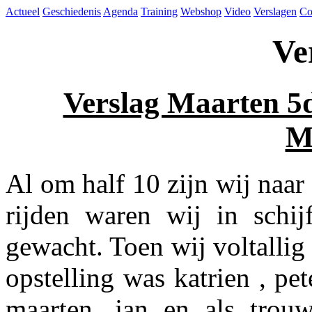
Actueel
Geschiedenis
Agenda
Training
Webshop
Video
Verslagen
Co
Ve
Verslag Maarten 5d
M
Al om half 10 zijn wij naar 
rijden waren wij in schi
gewacht. Toen wij voltalli
opstelling was katrien , pete
maarten, jan en als trou