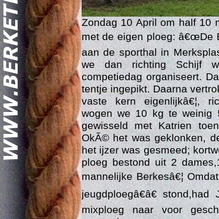
Zondag 10 April om half 10
met de eigen ploeg: â€œDe B
aan de sporthal in Merkspla
we dan richting Schijf 
competiedag organiseert. D
tentje ingepikt. Daarna vertr
Geschi
vaste kern eigenlijkâ€¦, r
wogen we 10 kg te weinig 
gewisseld met Katrien toen
OkÃ© het was geklonken, de
het ijzer was gesmeed; kortw
ploeg bestond uit 2 dames,1
mannelijke Berkesâ€¦ Omdat 
jeugdploegâ€â€ stond,had
mixploeg naar voor gesc