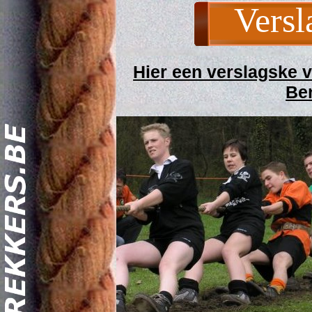
Versl
Hier een verslagske v
Be
Act