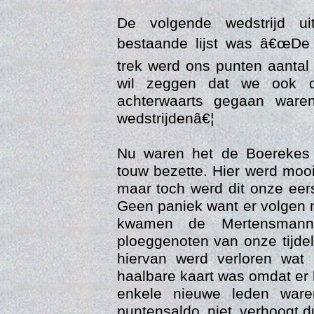
De volgende wedstrijd ui
bestaande lijst was â€œDe 
trek werd ons punten aantal
wil zeggen dat we ook d
achterwaarts gegaan ware
wedstrijdenâ€¦
Nu waren het de Boerekes 
Trai
touw bezette. Hier werd mo
maar toch werd dit onze eer
Geen paniek want er volgen 
kwamen de Mertensmann
ploeggenoten van onze tijdel
hiervan werd verloren wat 
haalbare kaart was omdat er
enkele nieuwe leden war
puntensaldo niet verhoogt,