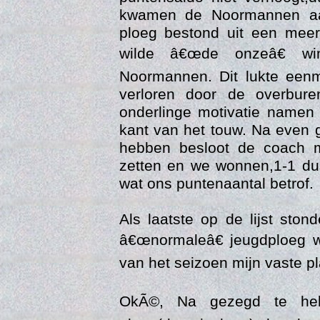
kwamen de Noormannen aa
ploeg bestond uit een mee
wilde â€œde onzeâ€ wi
Noormannen. Dit lukte eenm
verloren door de overbur
onderlinge motivatie namen
kant van het touw. Na even 
hebben besloot de coach 
Web
zetten en we wonnen,1-1 du
wat ons puntenaantal betrof.
Als laatste op de lijst sto
â€œnormaleâ€ jeugdploeg w
van het seizoen mijn vaste pl
OkÃ©, Na gezegd te heb