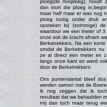
ploeg(de mixploeg); houdt 
dan stort die ploeg in,beg
maar half maar er was nog n
ploeg rustig onder druk 
opsteken bij (sommige) de
waardoor we een meter of 3
onze ook de kracht afnam w
Berketrekkers. Na een korte
omdat de Berketrekkers nu
ze al direct een meter en 
langs onze kant en werd oo
Vi
door de Berketrekkers.
Ons puntenaantal bleef dus
werden samen met de Boerek
ik nog zeggen dat ik toc
resultaat dat we behaalden 
mij dan toch maar terug ee