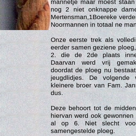
mannetje maar moest staan 
nog 2 niet onknappe dam
Mertensman,1Boereke verder
Noormannen in totaal ne man
Onze eerste trek als volled
eerder samen geziene ploeg
2. die de 2de plaats inn
Daarvan werd vrij gemak
doordat de ploeg nu bestaat 
Age
jeugdlidjes. De volgende
kleinere broer van Fam. Ja
dus.
Deze behoort tot de midde
hiervan werd ook gewonnen 
al op 6. Niet slecht voo
samengestelde ploeg.