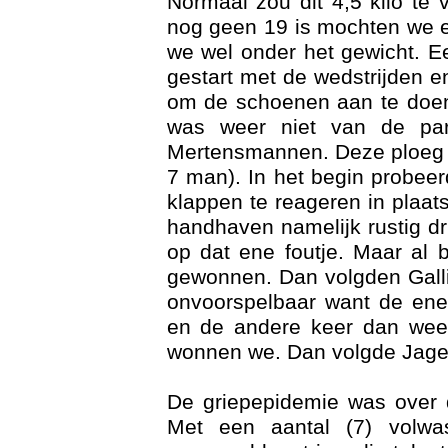
Normaal zou dit 4,5 kilo te 
nog geen 19 is mochten we er
we wel onder het gewicht. E
gestart met de wedstrijden 
om de schoenen aan te doen.
was weer niet van de par
Mertensmannen. Deze ploeg w
7 man). In het begin probee
Geschi
klappen te reageren in plaat
handhaven namelijk rustig 
op dat ene foutje. Maar al bi
gewonnen. Dan volgden Galli
onvoorspelbaar want de ene
en de andere keer dan weer
wonnen we. Dan volgde Jager
De griepepidemie was over 
Met een aantal (7) volw