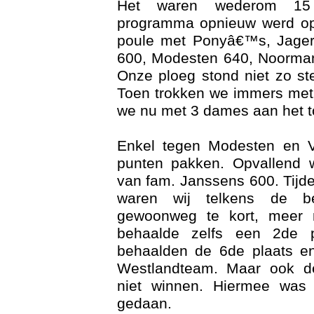
Het waren wederom 15 
programma opnieuw werd opg
poule met Ponyâ€™s, Jager
600, Modesten 640, Noorman
Onze ploeg stond niet zo st
Toen trokken we immers met 
we nu met 3 dames aan het t
Enkel tegen Modesten en 
Web
punten pakken. Opvallend 
van fam. Janssens 600. Tijde
waren wij telkens de 
gewoonweg te kort, meer 
behaalde zelfs een 2de p
behaalden de 6de plaats e
Westlandteam. Maar ook d
niet winnen. Hiermee was 
gedaan.