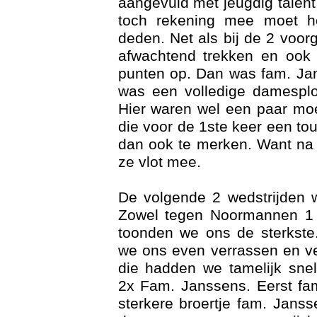
aangevuld met jeugdig talent
toch rekening mee moet 
deden. Net als bij de 2 voo
afwachtend trekken en ook
punten op. Dan was fam. Jan
was een volledige damesplo
Hier waren wel een paar moe
die voor de 1ste keer een t
dan ook te merken. Want na
ze vlot mee.
Age
De volgende 2 wedstrijden
Zowel tegen Noormannen 1
toonden we ons de sterkste
we ons even verrassen en ve
die hadden we tamelijk sne
2x Fam. Janssens. Eerst fa
sterkere broertje fam. Jans