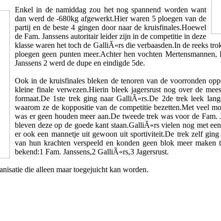
Enkel in de namiddag zou het nog spannend worden want
dan werd de -680kg afgewerkt.Hier waren 5 ploegen van de
partij en de beste 4 gingen door naar de kruisfinales.Hoewel
de Fam. Janssens autoritair leider zijn in de competitie in deze
klasse waren het toch de GalliÃ«rs die verbaasden.In de reeks tro
ploegen geen punten meer.Achter hen vochten Mertensmannen, Fa
Janssens 2 werd de dupe en eindigde 5de.
Ook in de kruisfinales bleken de tenoren van de voorronden op
kleine finale verwezen.Hierin bleek jagersrust nog over de mee
formaat.De 1ste trek ging naar GalliÃ«rs.De 2de trek leek lang
waarom ze de koppositie van de competitie bezetten.Met veel m
was er geen houden meer aan.De tweede trek was voor de Fam. J
bleven deze op de goede kant staan.GalliÃ«rs vielen nog met een
er ook een mannetje uit gewoon uit sportiviteit.De trek zelf gin
van hun krachten verspeeld en konden geen blok meer maken 
bekend:1 Fam. Janssens,2 GalliÃ«rs,3 Jagersrust.
isatie die alleen maar toegejuicht kan worden.