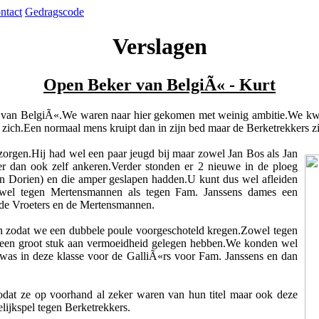
ntact
Gedragscode
Verslagen
Open Beker van BelgiÃ« - Kurt
 van BelgiÃ«.We waren naar hier gekomen met weinig ambitie.We k
 zich.Een normaal mens kruipt dan in zijn bed maar de Berketrekkers 
zorgen.Hij had wel een paar jeugd bij maar zowel Jan Bos als Jan
r dan ook zelf ankeren.Verder stonden er 2 nieuwe in de ploeg
en Dorien) en die amper geslapen hadden.U kunt dus wel afleiden
owel tegen Mertensmannen als tegen Fam. Janssens dames een
 de Vroeters en de Mertensmannen.
 zodat we een dubbele poule voorgeschoteld kregen.Zowel tegen
 een groot stuk aan vermoeidheid gelegen hebben.We konden wel
was in deze klasse voor de GalliÃ«rs voor Fam. Janssens en dan
dat ze op voorhand al zeker waren van hun titel maar ook deze
elijkspel tegen Berketrekkers.