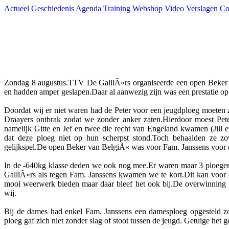
Actueel
Geschiedenis
Agenda
Training
Webshop
Video
Verslagen
Co
Zondag 8 augustus.TTV De GalliÃ«rs organiseerde een open Beker
en hadden amper geslapen.Daar al aanwezig zijn was een prestatie op
Doordat wij er niet waren had de Peter voor een jeugdploeg moeten 
Draayers ontbrak zodat we zonder anker zaten.Hierdoor moest Pete
namelijk Gitte en Jef en twee die recht van Engeland kwamen (Jill 
dat deze ploeg niet op hun scherpst stond.Toch behaalden ze z
gelijkspel.De open Beker van BelgiÃ« was voor Fam. Janssens voor
In de -640kg klasse deden we ook nog mee.Er waren maar 3 ploegen
GalliÃ«rs als tegen Fam. Janssens kwamen we te kort.Dit kan voor
mooi weerwerk bieden maar daar bleef het ook bij.De overwinning 
wij.
Bij de dames had enkel Fam. Janssens een damesploeg opgesteld zo
ploeg gaf zich niet zonder slag of stoot tussen de jeugd. Getuige het g