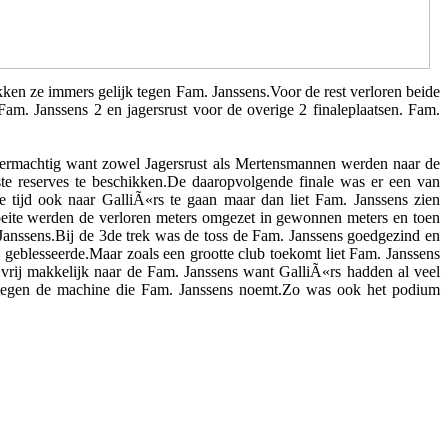
kken ze immers gelijk tegen Fam. Janssens.Voor de rest verloren beide
m. Janssens 2 en jagersrust voor de overige 2 finaleplaatsen. Fam.
permachtig want zowel Jagersrust als Mertensmannen werden naar de
ste reserves te beschikken.De daaropvolgende finale was er een van
e tijd ook naar GalliÃ«rs te gaan maar dan liet Fam. Janssens zien
oeite werden de verloren meters omgezet in gewonnen meters en toen
anssens.Bij de 3de trek was de toss de Fam. Janssens goedgezind en
 geblesseerde.Maar zoals een grootte club toekomt liet Fam. Janssens
g vrij makkelijk naar de Fam. Janssens want GalliÃ«rs hadden al veel
tegen de machine die Fam. Janssens noemt.Zo was ook het podium