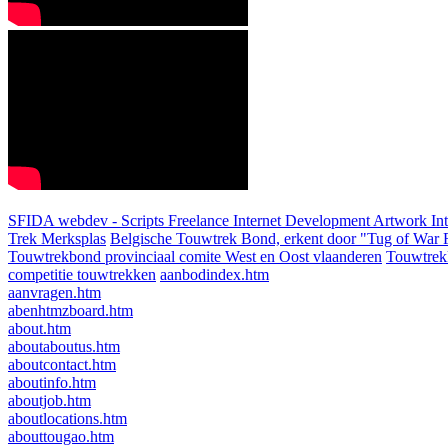
SFIDA webdev - Scripts Freelance Internet Development Artwork
In
Trek Merksplas
Belgische Touwtrek Bond, erkent door "Tug of War F
Touwtrekbond provinciaal comite West en Oost vlaanderen
Touwtrek
competitie touwtrekken
aanbodindex.htm
aanvragen.htm
abenhtmzboard.htm
about.htm
aboutaboutus.htm
aboutcontact.htm
aboutinfo.htm
aboutjob.htm
aboutlocations.htm
abouttougao.htm