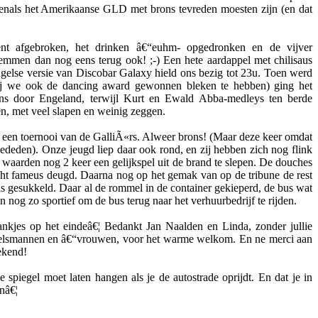
venals het Amerikaanse GLD met brons tevreden moesten zijn (en dat
t afgebroken, het drinken â€“euhm- opgedronken en de vijver
en dan nog eens terug ook! ;-) Een hete aardappel met chilisaus
ngelse versie van Discobar Galaxy hield ons bezig tot 23u. Toen werd
arbij we ook de dancing award gewonnen bleken te hebben) ging het
ons door Engeland, terwijl Kurt en Ewald Abba-medleys ten berde
n, met veel slapen en weinig zeggen.
een toernooi van de GalliÃ«rs. Alweer brons! (Maar deze keer omdat
ededen). Onze jeugd liep daar ook rond, en zij hebben zich nog flink
waarden nog 2 keer een gelijkspel uit de brand te slepen. De douches
echt fameus deugd. Daarna nog op het gemak van op de tribune de rest
as gesukkeld. Daar al de rommel in de container gekieperd, de bus wat
 nog zo sportief om de bus terug naar het verhuurbedrijf te rijden.
nkjes op het eindeâ€¦ Bedankt Jan Naalden en Linda, zonder jullie
ngelsmannen en â€“vrouwen, voor het warme welkom. En ne merci aan
ekend!
spiegel moet laten hangen als je de autostrade oprijdt. En dat je in
nâ€¦