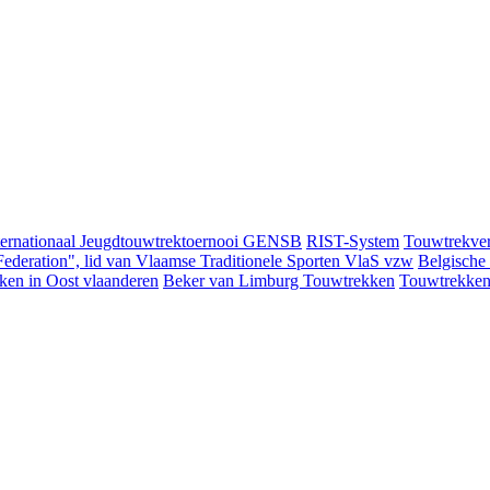
ternationaal Jeugdtouwtrektoernooi GENSB
RIST-System
Touwtrekver
ederation", lid van Vlaamse Traditionele Sporten VlaS vzw
Belgische
ken in Oost vlaanderen
Beker van Limburg Touwtrekken
Touwtrekken