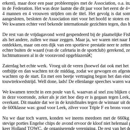
erkent), maar door een paar probleempjes met de Association, o.a. 
in de Federation. Het was deze laatste die dit jaar voor het eerst d
4 mannen en 4 vrouwen strijden om de titel. Het gevolg is dat som
aangesloten, besloten de Association niet voor het hoofd te stoten 
We kwamen echter veel bekende internationale gezichten tegen, dus he
De rest van de vrijdagavond werd gespendeerd bij de plaatselijke Fi
als het andere, zullen we maar zeggen. Maar ja, we waren niet naa
ontdekken, maar om een dijk van een sportieve prestatie neer te zetten
echter buiten de waard (van de cafetaria in de sportclub) gerekend
luchtmatrassen al in de vooravond opgeblazenâ€¦
Zaterdag het echte werk. Vroeg uit de veren (hoewel dat ook met het 
ontbijtje en dan wachten tot de middag, zodat we gewogen en afges
wachten op de start. En met een beetje vertraging begon het dan ein
touwtrekwedstrijd. Well done, lads! De ellenlange speeches waren wat
We kwamen terecht in een poule van 6, waarvan al snel zou blijken 
in deze voorronde, zeker als je ziet hoe diep er is gegaan tegen Leek
overkant. Dit maakte dat we in de kruisfinales tegen de winnaar uit 
de 600klasse was: goud voor Leek, zilver voor Triple F en brons voo
Nu we daar toch waren, konden we ineens meedoen met de 660kg kl
stevige porties Engelse chips de avond ervoor de kloof niet helemaal
keer Holland TOWC, de organiserende vereniging. De rest van het d