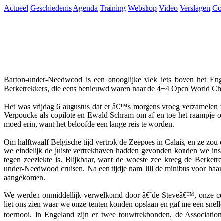
Actueel
Geschiedenis
Agenda
Training
Webshop
Video
Verslagen
Co
Barton-under-Needwood is een onooglijke vlek iets boven het Eng
Berketrekkers, die eens benieuwd waren naar de 4+4 Open World Ch
Het was vrijdag 6 augustus dat er â€™s morgens vroeg verzamelen w
Verpoucke als copilote en Ewald Schram om af en toe het raampje o
moed erin, want het beloofde een lange reis te worden.
Om halftwaalf Belgische tijd vertrok de Zeepoes in Calais, en ze zou
we eindelijk de juiste vertrekhaven hadden gevonden konden we ins
tegen zeeziekte is. Blijkbaar, want de woeste zee kreeg de Berketr
under-Needwood cruisen. Na een tijdje nam Jill de minibus voor haar 
aangekomen.
We werden onmiddellijk verwelkomd door â€˜de Steveâ€™, onze cont
liet ons zien waar we onze tenten konden opslaan en gaf me een snelle
toernooi. In Engeland zijn er twee touwtrekbonden, de Association