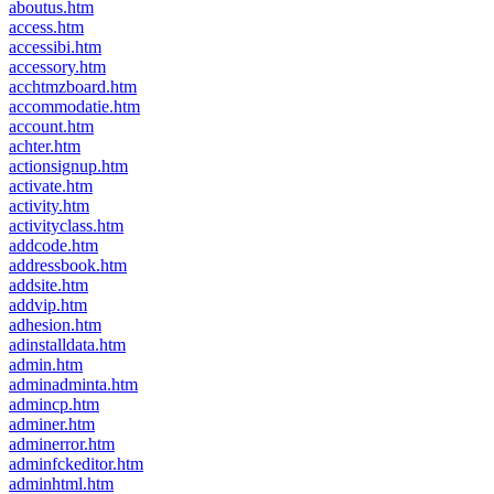
aboutus.htm
access.htm
accessibi.htm
accessory.htm
acchtmzboard.htm
accommodatie.htm
account.htm
achter.htm
actionsignup.htm
activate.htm
activity.htm
activityclass.htm
addcode.htm
addressbook.htm
addsite.htm
addvip.htm
adhesion.htm
adinstalldata.htm
admin.htm
adminadminta.htm
admincp.htm
adminer.htm
adminerror.htm
adminfckeditor.htm
adminhtml.htm