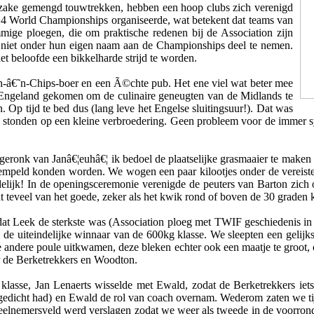
inzake gemengd touwtrekken, hebben een hoop clubs zich verenigd
e 4+4 World Championships organiseerde, wat betekent dat teams van
mige ploegen, die om praktische redenen bij de Association zijn
en niet onder hun eigen naam aan de Championships deel te nemen.
t beloofde een bikkelharde strijd te worden.
sh-â€˜n-Chips-boer en een Ã©chte pub. Het ene viel wat beter mee
r Engeland gekomen om de culinaire geneugten van de Midlands te
. Op tijd te bed dus (lang leve het Engelse sluitingsuur!). Dat was
, ze stonden op een kleine verbroedering. Geen probleem voor de immer
geronk van Janâ€¦euhâ€¦ ik bedoel de plaatselijke grasmaaier te maken
tempeld konden worden. We wogen een paar kilootjes onder de vereist
delijk! In de openingsceremonie verenigde de peuters van Barton zich 
 teveel van het goede, zeker als het kwik rond of boven de 30 graden 
dat Leek de sterkste was (Association ploeg met TWIF geschiedenis in 
, de uiteindelijke winnaar van de 600kg klasse. We sleepten een gelijk
de andere poule uitkwamen, deze bleken echter ook een maatje te groot,
r de Berketrekkers en Woodton.
asse, Jan Lenaerts wisselde met Ewald, zodat de Berketrekkers iets
 gedicht had) en Ewald de rol van coach overnam. Wederom zaten we tijd
eelnemersveld werd verslagen zodat we weer als tweede in de voorrond