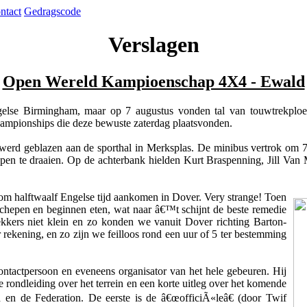
ntact
Gedragscode
Verslagen
Open Wereld Kampioenschap 4X4 - Ewald
else Birmingham, maar op 7 augustus vonden tal van touwtrekploeg
ampionships die deze bewuste zaterdag plaatsvonden.
erd geblazen aan de sporthal in Merksplas. De minibus vertrok om 7
pen te draaien. Op de achterbank hielden Kurt Braspenning, Jill Van 
 om halftwaalf Engelse tijd aankomen in Dover. Very strange! Toen
chepen en beginnen eten, wat naar â€™t schijnt de beste remedie
ekkers niet klein en zo konden we vanuit Dover richting Barton-
rekening, en zo zijn we feilloos rond een uur of 5 ter bestemming
actpersoon en eveneens organisator van het hele gebeuren. Hij
 rondleiding over het terrein en een korte uitleg over het komende
 en de Federation. De eerste is de â€œofficiÃ«leâ€ (door Twif