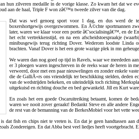
van hun zilveren medaille in de vorige klasse. Zo kwam het dat we e
oud aan de haal, Triple F won zâ€™n tweede zilver van die dag.
Dat was wel genoeg sport voor 1 dag, en dus werd de ten
boxershortgewijs overgezwommen. En Ã©chte sportmannen zwemm
later, waren we klaar voor een portie â€˜socialisingâ€™, en de E
het echt vertrekkenstijd, en na een afscheidstoespraakje (wa
minibusgewijs terug richting Dover. Wederom loodste Linda 
brachten. Vanaf Dover is het een grote wazige plek in mn geheuge
We waren dan nog goed op tijd in Ravels, waar we meededen aan 
er 3 ploegen waren ingeschreven in de reeks waar de heren in me
verweerd, door met een paar nieuwelingen en zonder enkele vaste 
die de GalliÃ«rs ons vriendelijk ter beschikking stelden, deden 
van de wedstrijden bekeken, en uiteindelijk toch richitng Merkspl
uitgekuisd en richting douche en bed gewankeld. Jill en Kurt waren
En zoals het een goede Oscaruitreiking betaamt, komen de beda
waren we nooit zover geraakt! Bedankt Steve en alle andere E
de rest van de bemanning van de BerkesMobiel voor het vette we
at fish en chips niet te vreten is. En dat je geen handtassen aan de 
zoals Zondereigen. En dat Abba best veel liedjes heeft voortgebracht. E