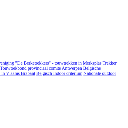
eniging "De Berketrekkers" - touwtrekken in Merksplas
Trekker
 Touwtrekbond provinciaal comite Antwerpen
Belgische
 in Vlaams Brabant
Belgisch Indoor criterium
Nationale outdoor