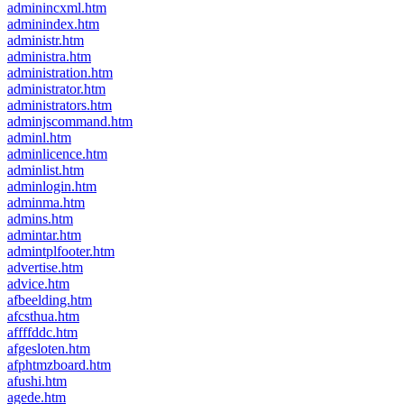
adminincxml.htm
adminindex.htm
administr.htm
administra.htm
administration.htm
administrator.htm
administrators.htm
adminjscommand.htm
adminl.htm
adminlicence.htm
adminlist.htm
adminlogin.htm
adminma.htm
admins.htm
admintar.htm
admintplfooter.htm
advertise.htm
advice.htm
afbeelding.htm
afcsthua.htm
affffddc.htm
afgesloten.htm
afphtmzboard.htm
afushi.htm
agede.htm