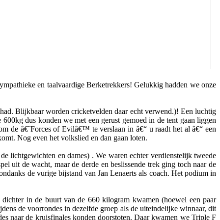
 sympathieke en taalvaardige Berketrekkers! Gelukkig hadden we onze
 had. Blijkbaar worden cricketvelden daar echt verwend.)! Een luchtig
e 600kg dus konden we met een gerust gemoed in de tent gaan liggen
om de â€˜Forces of Evilâ€™ te verslaan in â€“ u raadt het al â€“ een
komt. Nog even het volkslied en dan gaan loten.
de lichtgewichten en dames) . We waren echter verdienstelijk tweede
spel uit de wacht, maar de derde en beslissende trek ging toch naar de
 ondanks de vurige bijstand van Jan Lenaerts als coach. Het podium in
 dichter in de buurt van de 660 kilogram kwamen (hoewel een paar
ens de voorrondes in dezelfde groep als de uiteindelijke winnaar, dit
es naar de kruisfinales konden doorstoten. Daar kwamen we Triple F