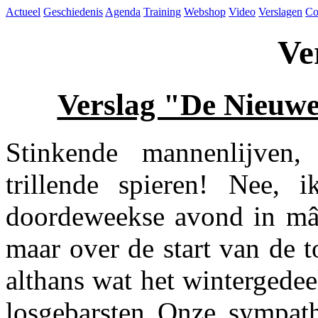
Actueel
Geschiedenis
Agenda
Training
Webshop
Video
Verslagen
Co
Ve
Verslag "De Nieuwe
Stinkende mannenlijven,
trillende spieren! Nee, 
doordeweekse avond in mâ€
maar over de start van de 
althans wat het wintergedeel
losgebarsten Onze sympath