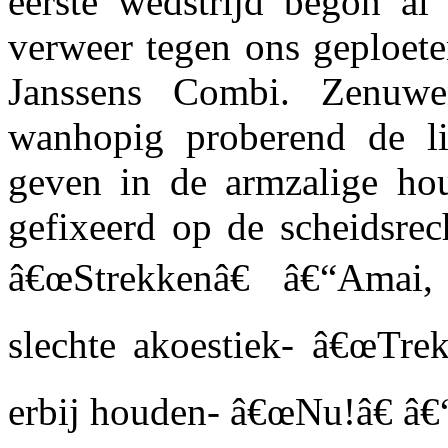
eerste wedstrijd begon al
verweer tegen ons geploete
Janssens Combi. Zenuwen
wanhopig proberend de li
geven in de armzalige ho
gefixeerd op de scheidsrec
â€œStrekkenâ€ â€“Ama
slechte akoestiek- â€œTrek
erbij houden- â€œNu!â€ â€