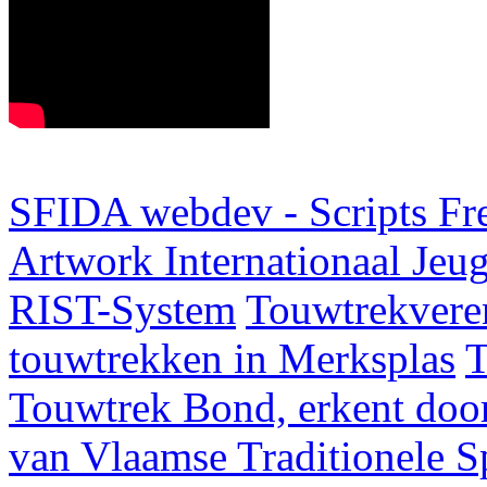
SFIDA webdev - Scripts Fr
Artwork
Internationaal Je
RIST-System
Touwtrekveren
touwtrekken in Merksplas
T
Touwtrek Bond, erkent door
van Vlaamse Traditionele 