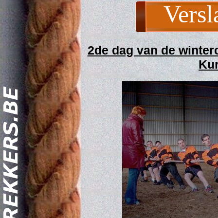
Versl
2de dag van de winter
Kur
Act