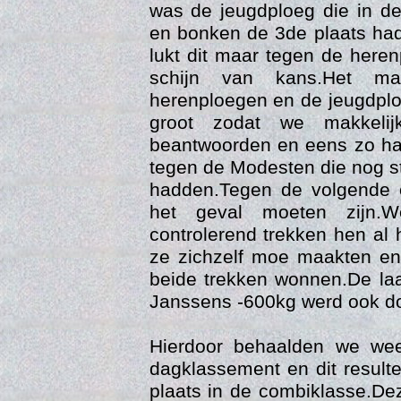
was de jeugdploeg die in d
en bonken de 3de plaats had
lukt dit maar tegen de her
schijn van kans.Het mac
herenploegen en de jeugdpl
groot zodat we makkeli
beantwoorden en eens zo ha
tegen de Modesten die nog s
hadden.Tegen de volgende c
Web
het geval moeten zijn.
controlerend trekken hen al 
ze zichzelf moe maakten en
beide trekken wonnen.De laa
Janssens -600kg werd ook d
Hierdoor behaalden we wee
dagklassement en dit resulte
plaats in de combiklasse.De