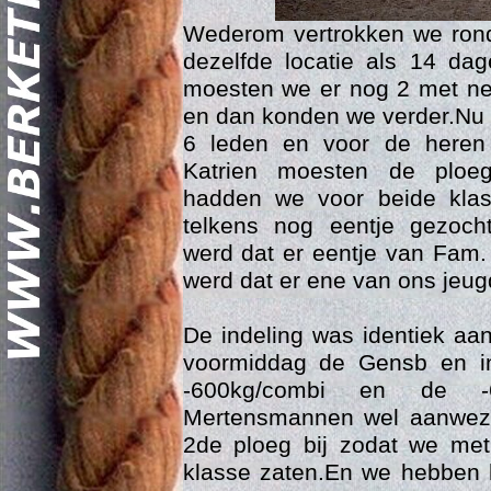
Wederom vertrokken we rond
dezelfde locatie als 14 da
moesten we er nog 2 met n
en dan konden we verder.Nu
6 leden en voor de here
Katrien moesten de ploeg
hadden we voor beide kla
Geschi
telkens nog eentje gezoc
werd dat er eentje van Fam.
werd dat er ene van ons jeug
De indeling was identiek aa
voormiddag de Gensb en i
-600kg/combi en de -6
Mertensmannen wel aanwezi
2de ploeg bij zodat we me
klasse zaten.En we hebben h