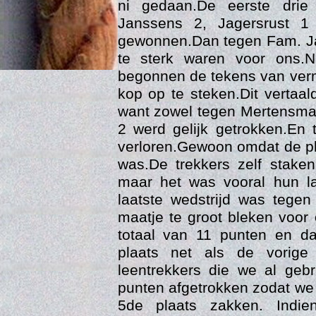
ni gedaan.De eerste drie
Janssens 2, Jagersrust 
gewonnen.Dan tegen Fam. J
te sterk waren voor ons.
begonnen de tekens van verm
kop op te steken.Dit vertaa
want zowel tegen Mertensma
2 werd gelijk getrokken.En 
verloren.Gewoon omdat de pl
was.De trekkers zelf stake
Age
maar het was vooral hun l
laatste wedstrijd was tege
maatje te groot bleken voor
totaal van 11 punten en da
plaats net als de vorig
leentrekkers die we al geb
punten afgetrokken zodat we
5de plaats zakken. Indie