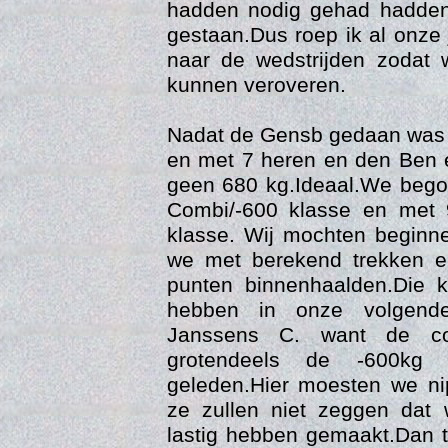
hadden nodig gehad hadden
gestaan.Dus roep ik al onz
naar de wedstrijden zodat 
kunnen veroveren.
Nadat de Gensb gedaan was 
en met 7 heren en den Ben 
geen 680 kg.Ideaal.We bego
Combi/-600 klasse en met 
klasse. Wij mochten beginn
Trai
we met berekend trekken e
punten binnenhaalden.Die 
hebben in onze volgende
Janssens C. want de c
grotendeels de -600kg
geleden.Hier moesten we ni
ze zullen niet zeggen dat 
lastig hebben gemaakt.Dan 