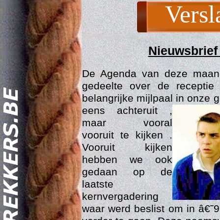
Versl
Nieuwsbrief 
De Agenda van deze maand 
gedeelte over de recepti
belangrijke mijlpaal in onze 
eens achteruit ,
maar vooral
Act
vooruit te kijken .
Vooruit kijken
hebben we ook
gedaan op de
laatste
kernvergadering
waar werd beslist om in â€