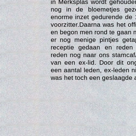
in Merksplas wordt gehouden
nog in de bloemetjes gez
enorme inzet gedurende de 10
voorzitter.Daarna was het of
en begon men rond te gaan 
er nog menige pintjes get
receptie gedaan en reden
reden nog naar ons stamcaf
van een ex-lid. Door dit on
een aantal leden, ex-leden nie
Trai
was het toch een geslaagde 