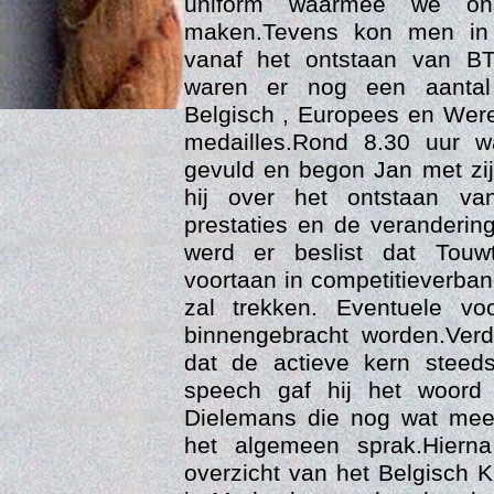
uniform waarmee we on
maken.Tevens kon men in 
vanaf het ontstaan van BT
waren er nog een aantal
Belgisch , Europees en Wer
medailles.Rond 8.30 uur w
gevuld en begon Jan met zij
hij over het ontstaan va
prestaties en de veranderi
werd er beslist dat Touw
Age
voortaan in competitieverb
zal trekken. Eventuele vo
binnengebracht worden.Verd
dat de actieve kern steed
speech gaf hij het woord 
Dielemans die nog wat meer
het algemeen sprak.Hiern
overzicht van het Belgisch 