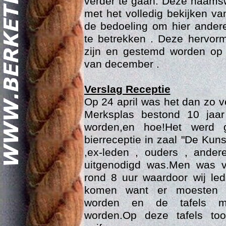
verder te gaan. Deze naamsw
met het volledig bekijken va
de bedoeling om hier ander
te betrekken . Deze hervor
zijn en gestemd worden op 
van december .
Verslag Receptie
Geschi
Op 24 april was het dan zo 
Merksplas bestond 10 jaar
worden,en hoe!Het werd 
bierreceptie in zaal "De Kun
,ex-leden , ouders , ander
uitgenodigd was.Men was 
rond 8 uur waardoor wij le
komen want er moesten 
worden en de tafels mo
worden.Op deze tafels to