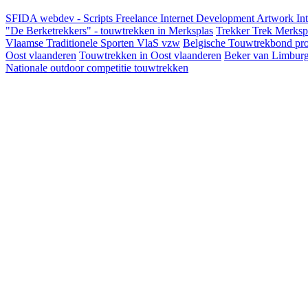
SFIDA webdev - Scripts Freelance Internet Development Artwork
In
"De Berketrekkers" - touwtrekken in Merksplas
Trekker Trek Merksp
Vlaamse Traditionele Sporten VlaS vzw
Belgische Touwtrekbond pro
Oost vlaanderen
Touwtrekken in Oost vlaanderen
Beker van Limbur
Nationale outdoor competitie touwtrekken