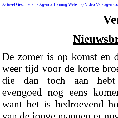
Actueel
Geschiedenis
Agenda
Training
Webshop
Video
Verslagen
Co
Ve
Nieuwsbr
De zomer is op komst en d
weer tijd voor de korte bro
die dan toch aan hebt
evengoed nog eens komen
want het is bedroevend h
van de jonge mannen er no