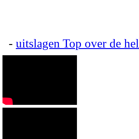
-
uitslagen
Top over de hel