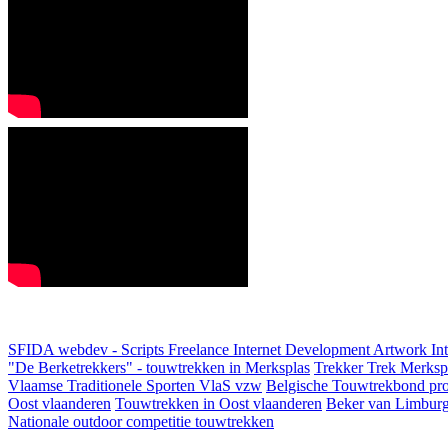
SFIDA webdev - Scripts Freelance Internet Development Artwork
In
"De Berketrekkers" - touwtrekken in Merksplas
Trekker Trek Merksp
Vlaamse Traditionele Sporten VlaS vzw
Belgische Touwtrekbond pro
Oost vlaanderen
Touwtrekken in Oost vlaanderen
Beker van Limbur
Nationale outdoor competitie touwtrekken