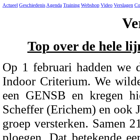
Actueel
Geschiedenis
Agenda
Training
Webshop
Video
Verslagen
Co
Ve
Top over de hele lij
Op 1 februari hadden we d
Indoor Criterium. We wild
een GENSB en kregen hie
Scheffer (Erichem) en ook 
groep versterken. Samen 21
ploegen. Dat betekende ee