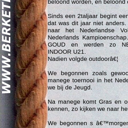
beloond worden, en beloond 
Sinds een 2taljaar begint ee
dat was dit jaar niet anders
naar het Nederlandse V
Nederlands Kampioenschap.
GOUD en werden zo N
INDOOR U21.
Geschi
Nadien volgde outdoorâ€¦
We begonnen zoals gewoon
manege toernooi in het Ne
we bij de Jeugd.
Na manege komt Gras en ook
kennen, zo kijken we naar he
We begonnen s â€™morgen