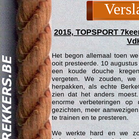
Versl
2015, TOPSPORT 7keer
Vd
Het begon allemaal toen we
ooit presteerde. 10 augustu
een koude douche krege
vergeten. We zouden, we
Act
herpakken, als echte Berke
zien dat het anders moest
enorme verbeteringen op d
gezichten, meer aanwezigen
te trainen en te presteren.
We werkte hard en we zou