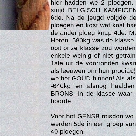
hier hadden we 2 ploegen,
strijd BELGISCH KAMPIOE
6de. Na de jeugd volgde de
ploegen en kost wat kost h
de ander ploeg knap 4de. Ma
Heren -580kg was de klasse
ooit onze klasse zou worden
enkele weinig of niet getra
1ste uit de voorronden kwa
als leeuwen om hun prooiâ€¦
Age
we het GOUD binnen! Als afs
-640kg en alsnog haald
BRONS, in de klasse waar w
hoorde.
Voor het GENSB reisden we d
werden 5de in een groep van
40 ploegen.