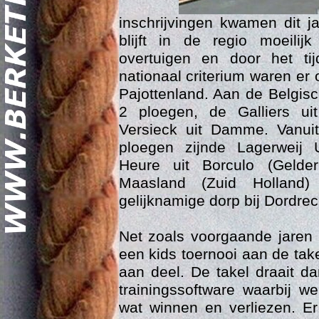
inschrijvingen kwamen dit ja
blijft in de regio moeili
overtuigen en door het tij
nationaal criterium waren er
Pajottenland. Aan de Belgis
2 ploegen, de Galliers u
Versieck uit Damme. Vanui
Geschi
ploegen zijnde Lagerweij 
Heure uit Borculo (Gelde
Maasland (Zuid Holland)
gelijknamige dorp bij Dordrec
Net zoals voorgaande jaren
een kids toernooi aan de tak
aan deel. De takel draait d
trainingssoftware waarbij w
wat winnen en verliezen. E