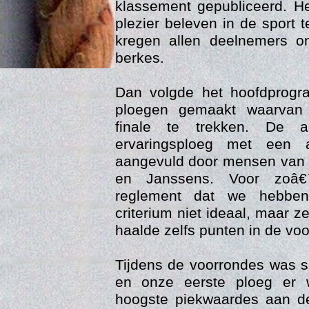
klassement gepubliceerd. H
plezier beleven in de sport 
kregen allen deelnemers on
berkes.
Dan volgde het hoofdprog
ploegen gemaakt waarvan
finale te trekken. De 
ervaringsploeg met een 
aangevuld door mensen van 
Age
en Janssens. Voor zoâ€
reglement dat we hebbe
criterium niet ideaal, maar 
haalde zelfs punten in de vo
Tijdens de voorrondes was sn
en onze eerste ploeg er 
hoogste piekwaardes aan d