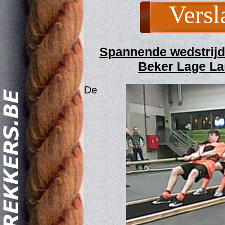
Versl
Spannende wedstrijd
Beker Lage La
De
Act