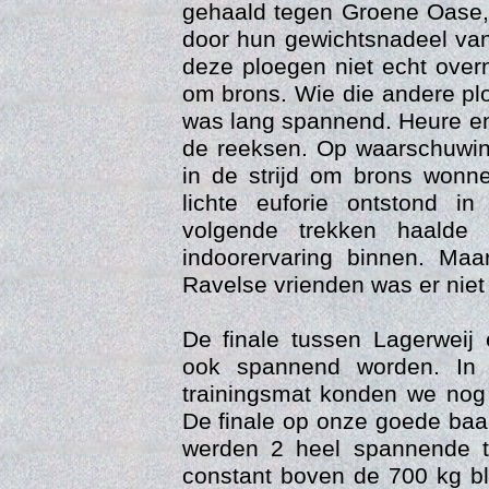
gehaald tegen Groene Oase,
door hun gewichtsnadeel van
deze ploegen niet echt over
om brons. Wie die andere plo
was lang spannend. Heure en 
de reeksen. Op waarschuwin
in de strijd om brons wonn
lichte euforie ontstond i
volgende trekken haald
indoorervaring binnen. Maa
Trai
Ravelse vrienden was er niet
De finale tussen Lagerweij
ook spannend worden. In
trainingsmat konden we nog 
De finale op onze goede baa
werden 2 heel spannende t
constant boven de 700 kg bl