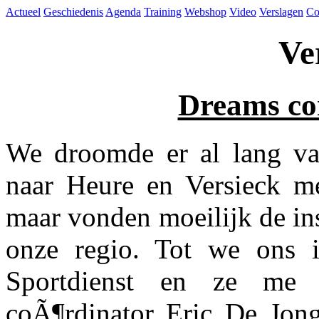
Actueel
Geschiedenis
Agenda
Training
Webshop
Video
Verslagen
Co
Ve
Dreams co
We droomde er al lang van
naar Heure en Versieck met
maar vonden moeilijk de ins
onze regio. Tot we ons 
Sportdienst en ze me
coÃ¶rdinator Eric De Jong