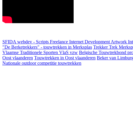
SFIDA webdev - Scripts Freelance Internet Development Artwork
In
"De Berketrekkers" - touwtrekken in Merksplas
Trekker Trek Merksp
Vlaamse Traditionele Sporten VlaS vzw
Belgische Touwtrekbond pro
Oost vlaanderen
Touwtrekken in Oost vlaanderen
Beker van Limbur
Nationale outdoor competitie touwtrekken