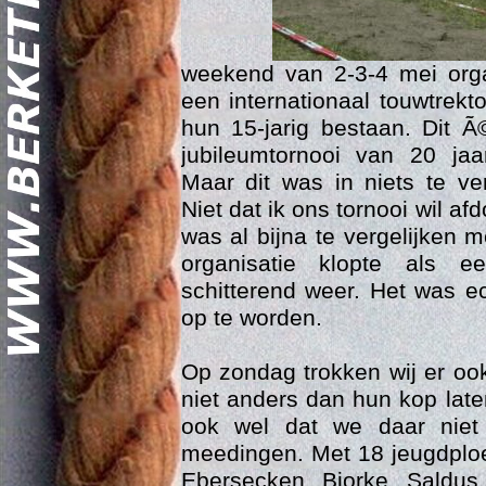
weekend van 2-3-4 mei org
een internationaal touwtrekt
hun 15-jarig bestaan. Dit 
jubileumtornooi van 20 ja
Maar dit was in niets te ve
Geschi
Niet dat ik ons tornooi wil a
was al bijna te vergelijken
organisatie klopte als
schitterend weer. Het was e
op te worden.
Op zondag trokken wij er oo
niet anders dan hun kop lat
ook wel dat we daar niet
meedingen. Met 18 jeugdploe
Ebersecken, Bjorke, Saldus