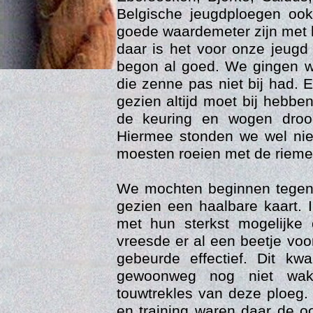
Belgische jeugdploegen oo
goede waardemeter zijn met
daar is het voor onze jeugd
begon al goed. We gingen w
die zenne pas niet bij had. En
gezien altijd moet bij hebb
de keuring en wogen dro
Hiermee stonden we wel nie
moesten roeien met de rieme
Age
We mochten beginnen tegen
gezien een haalbare kaart. 
met hun sterkst mogelijke 
vreesde er al een beetje voo
gebeurde effectief. Dit 
gewoonweg nog niet wak
touwtrekles van deze ploeg. 
en training waren daar de o