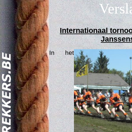
Versl
Internationaal torno
Janssens
In het
Act