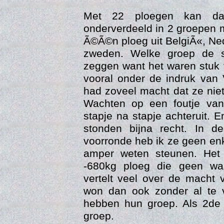
Met 22 ploegen kan da
onderverdeeld in 2 groepen 
Ã©Ã©n ploeg uit BelgiÃ«, Ned
zweden. Welke groep de st
zeggen want het waren stuk 
vooral onder de indruk van 
Gedra
had zoveel macht dat ze nie
Wachten op een foutje van
stapje na stapje achteruit. 
stonden bijna recht. In d
voorronde heb ik ze geen enk
amper weten steunen. Het
-680kg ploeg die geen wa
vertelt veel over de macht
won dan ook zonder al te v
hebben hun groep. Als 2de
groep.