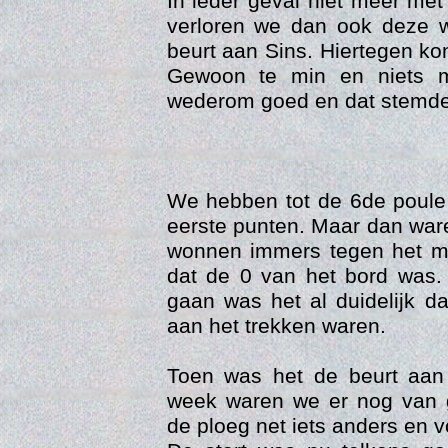
In ieder geval niet meer met
verloren we dan ook deze w
beurt aan Sins. Hiertegen k
Gewoon te min en niets m
wederom goed en dat stemde 
We hebben tot de 6de poul
eerste punten. Maar dan war
wonnen immers tegen het mi
Vi
dat de 0 van het bord was.
gaan was het al duidelijk d
aan het trekken waren.
Toen was het de beurt aan
week waren we er nog van
de ploeg net iets anders en vo