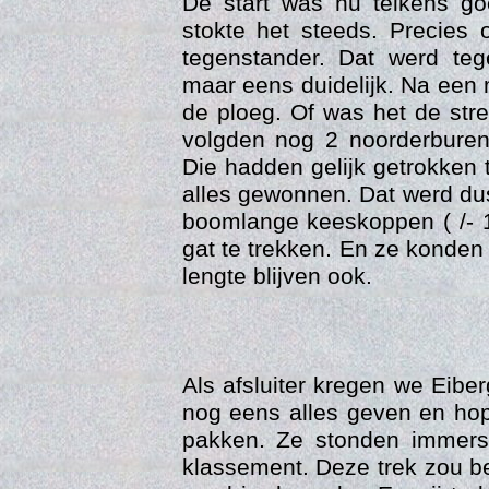
De start was nu telkens g
stokte het steeds. Precies
tegenstander. Dat werd te
maar eens duidelijk. Na een
de ploeg. Of was het de str
volgden nog 2 noorderburen
Die hadden gelijk getrokken 
alles gewonnen. Dat werd dus
boomlange keeskoppen ( /- 
Vers
gat te trekken. En ze konde
lengte blijven ook.
Als afsluiter kregen we Eib
nog eens alles geven en ho
pakken. Ze stonden immers 
klassement. Deze trek zou be