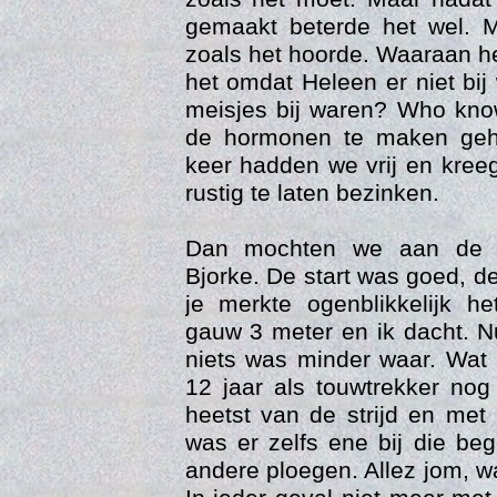
gemaakt beterde het wel. M
zoals het hoorde. Waaraan he
het omdat Heleen er niet bi
meisjes bij waren? Who kno
de hormonen te maken geh
keer hadden we vrij en kreeg
rustig te laten bezinken.
Dan mochten we aan de 
Web
Bjorke. De start was goed, d
je merkte ogenblikkelijk h
gauw 3 meter en ik dacht. N
niets was minder waar. Wat 
12 jaar als touwtrekker no
heetst van de strijd en met
was er zelfs ene bij die be
andere ploegen. Allez jom, w