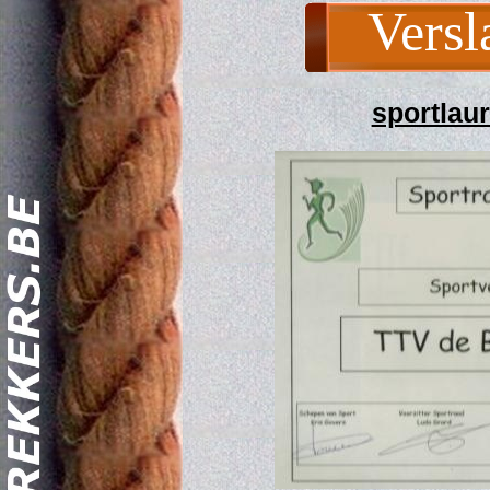
Versl
sportlaur
Act