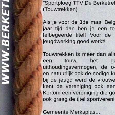
"Sportploeg TTV De Berketre
(Touwtrekken)
Als je voor de 3de maal Bel
jaar tijd dan ben je een t
felbegeerde titel! Voor de
jeugdwerking goed werkt!
Geschi
Touwtrekken is meer dan al
een touw, het gaa
uithoudingsvermogen, de o-
en natuurlijk ook de nodige kr
bij de jeugd werd de vrouw
kent de vereniging ook een
Kortom een vereniging die g
ook graag de titel sportveren
Gemeente Merksplas...