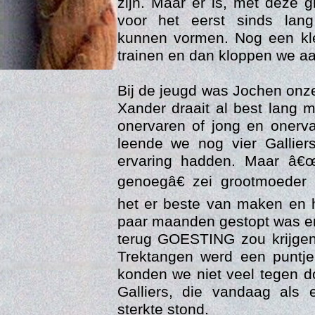
zijn. Maar er is, met deze 
voor het eerst sinds lan
kunnen vormen. Nog een kle
trainen en dan kloppen we aa
Bij de jeugd was Jochen onze
Xander draait al best lang 
onervaren of jong en onerv
leende we nog vier Gallier
ervaring hadden. Maar â€œ
Age
genoegâ€ zei grootmoeder 
het er beste van maken en 
paar maanden gestopt was en
terug GOESTING zou krijge
Trektangen werd een puntj
konden we niet veel tegen d
Galliers, die vandaag als 
sterkte stond.