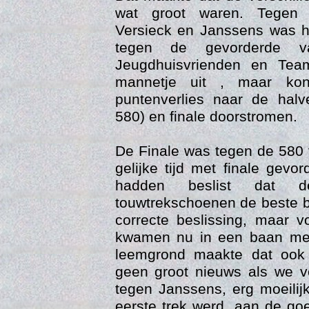
wat groot waren. Tegen 
Versieck en Janssens was he
tegen de gevorderde v
Jeugdhuisvrienden en Team
mannetje uit , maar ko
puntenverlies naar de halv
580) en finale doorstromen.
De Finale was tegen de 580
Web
gelijke tijd met finale gevo
hadden beslist dat d
touwtrekschoenen de beste b
correcte beslissing, maar 
kwamen nu in een baan met
leemgrond maakte dat ook 
geen groot nieuws als we ve
tegen Janssens, erg moeilij
eerste trek werd, aan de g