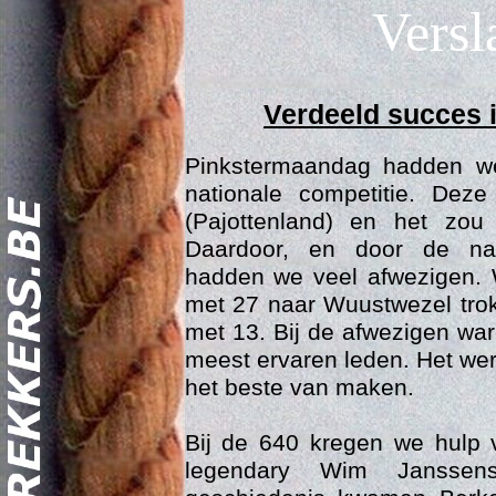
Versl
Verdeeld succes i
Pinkstermaandag hadden w
nationale competitie. Dez
(Pajottenland) en het zo
Daardoor, en door de na
hadden we veel afwezigen.
Act
met 27 naar Wuustwezel tro
met 13. Bij de afwezigen wa
meest ervaren leden. Het wer
het beste van maken.
Bij de 640 kregen we hulp v
legendary Wim Janssen