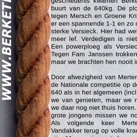
geschiedenis kwamen Berke
buurt van de 640kg. De pl
tegen Mersch en Groene Kr
er een spannende 1-1 en zo 
sterke Versieck. Hier had w
meer lef. Verdedigen is nie
Een powerploeg als Versieck
Tegen Fam Janssen trokken
Geschi
maar we brachten hen nooit 
Door afwezigheid van Mert
de Nationale competitie op d
640 als in het algemeen (inc
we van genieten, maar we mo
we daar nog niet thuis hore
grote jongens missen we no
Als volgende keer Mert
Vandakker terug op volle krach