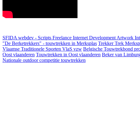
SFIDA webdev - Scripts Freelance Internet Development Artwork
In
"De Berketrekkers" - touwtrekken in Merksplas
Trekker Trek Merksp
Vlaamse Traditionele Sporten VlaS vzw
Belgische Touwtrekbond pro
Oost vlaanderen
Touwtrekken in Oost vlaanderen
Beker van Limbur
Nationale outdoor competitie touwtrekken