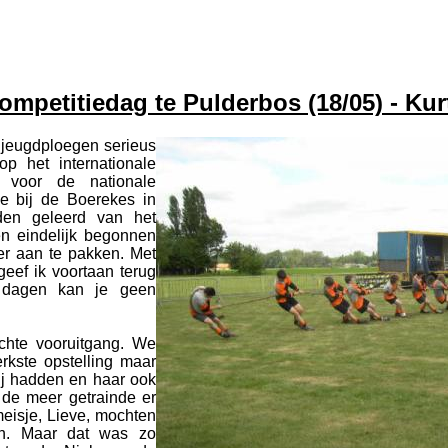
Verslagen
ompetitiedag te Pulderbos (18/05) - Kur
 jeugdploegen serieus
 het internationale
 voor de nationale
e bij de Boerekes in
den geleerd van het
en eindelijk begonnen
er aan te pakken. Met
geef ik voortaan terug
 dagen kan je geen
chte vooruitgang. We
rkste opstelling maar
j hadden en haar ook
de meer getrainde er
meisje, Lieve, mochten
n. Maar dat was zo