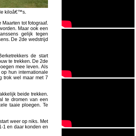
de kiloâ€™s.
Maarten tot fotograaf.
 worden. Maar ook een
anssens gelijk tegen
ens. De 2de wedstrijd
erketrekkers de start
ouw te trekken. De 2de
ploegen mee leven. Als
op hun internationale
g trok wel maar met 7
kkelijk beide trekken.
al te dromen van een
ele taaie ploegen. Te
start weer op niks. Met
 1-1 en daar konden en