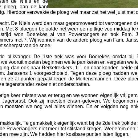
sten de Niels en de
e ploeg, aan de kant
g. Hierdoor verzwakte de ploeg wel maar zat het wel juist met 
cht. De Niels werd dan maar gepromoveerd tot verzorger en de 
. Met 8 ploegen beloofde het weer een pittige voormiddag te
dstrijd won Boerekes al van Powerrangers en trok Fam. J
mmers met 7. Wij wonnen van de andere ploeg van Fam. Janss
t scherpst van de snee.
de blikvanger. De 1ste trek was voor Boerekes omdat bij B
s we vooruit moeten beginnen we te panikeren en vergeten we t
 ging dan ook naar Berketrekkers. 1-1 en daar konden beide 
m. Janssens 1 voorgeschoteld. Tegen deze ploeg hadden we 
dden ze al punten gepakt tegen de Mertensmannen. Deze ploe
 tegenstander zeker niet onderschatten.
rige keer misten was er terug en we wonnen eigenlijk vrij gema
 Jagersrust. Ook zij moesten eraan geloven. We begonnen 
an moesten we nog wel alles winnen. En er volgden nog enk
akkelijk. Te gemakkelijk eigenlijk want bij de 2de trek trok de 
n de Powerrangers niet meer tot stilstand kregen. Wederom een
eden mee zijn. We hadden hier kostbare punten laten liggen.