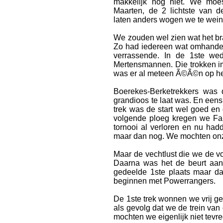
makkelijk nog niet. We moe
Maarten, de 2 lichtste van d
laten anders wogen we te weini
Webshop
We zouden wel zien wat het bra
Zo had iedereen wat omhanden
verrassende. In de 1ste we
Mertensmannen. Die trokken i
was er al meteen Ã©Ã©n op he
Video
Boerekes-Berketrekkers was 
grandioos te laat was. En een
trek was de start wel goed en
volgende ploeg kregen we Fa
Verslagen
tornooi al verloren en nu ha
maar dan nog. We mochten onze
Maar de vechtlust die we de vo
Daarna was het de beurt aan
gedeelde 1ste plaats maar d
beginnen met Powerrangers.
Contact
De 1ste trek wonnen we vrij gem
als gevolg dat we de trein va
mochten we eigenlijk niet tevr