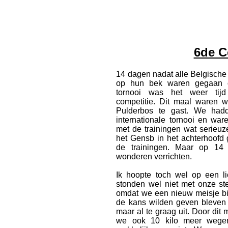
Actueel
6de C
14 dagen nadat alle Belgische
Geschiedenis
op hun bek waren gegaan op
tornooi was het weer tijd
competitie. Dit maal waren w
Pulderbos te gast. We had
internationale tornooi en war
met de trainingen wat serieuz
het Gensb in het achterhoofd 
Agenda
de trainingen. Maar op 14
wonderen verrichten.
Ik hoopte toch wel op een li
stonden wel niet met onze ste
omdat we een nieuw meisje bi
Training
de kans wilden geven bleven 
maar al te graag uit. Door dit 
we ook 10 kilo meer wege