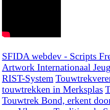
SFIDA webdev - Scripts Fr
Artwork
Internationaal Je
RIST-System
Touwtrekveren
touwtrekken in Merksplas
T
Touwtrek Bond, erkent door