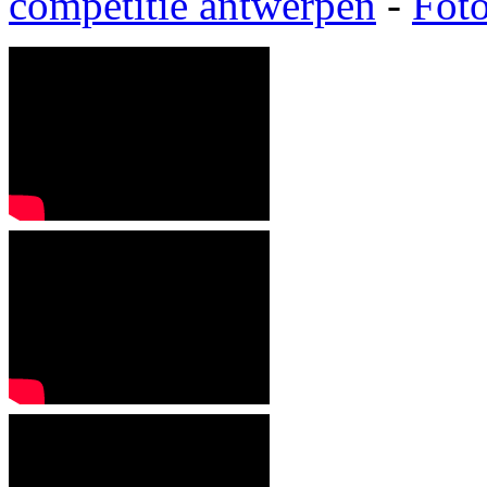
competitie
antwerpen
-
Foto