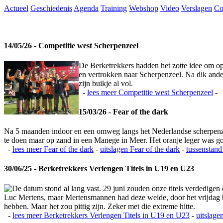
Actueel
Geschiedenis
Agenda
Training
Webshop
Video
Verslagen
Co
14/05/26 - Competitie west Scherpenzeel
De Berketrekkers hadden het zotte idee om op
en vertrokken naar Scherpenzeel. Na dik ande
zijn buikje al vol.
-
lees meer
Competitie west Scherpenzeel
-
15/03/26 - Fear of the dark
Na 5 maanden indoor en een omweg langs het Nederlandse scherpenzeel
te doen maar op zand in een Manege in Meer. Het oranje leger was 
-
lees meer
Fear of the dark
-
uitslagen
Fear of the dark
-
tussenstand
30/06/25 - Berketrekkers Verlengen Titels in U19 en U23
De datum stond al lang vast. 29 juni zouden onze titels verdedigen
Luc Mertens, maar Mertensmannen had deze weide, door het vrijdag bla
hebben. Maar het zou pittig zijn. Zeker met die extreme hitte.
-
lees meer
Berketrekkers Verlengen Titels in U19 en U23
-
uitslage