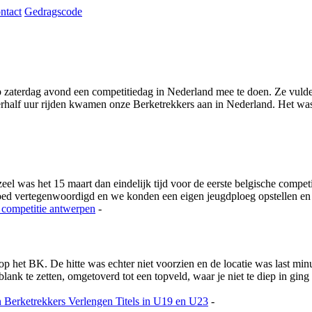
ntact
Gedragscode
 zaterdag avond een competitiedag in Nederland mee te doen. Ze vulde h
rhalf uur rijden kwamen onze Berketrekkers aan in Nederland. Het was 
 was het 15 maart dan eindelijk tijd voor de eerste belgische competi
goed vertegenwoordigd en we konden een eigen jeugdploeg opstellen e
 competitie
antwerpen
-
 op het BK. De hitte was echter niet voorzien en de locatie was last m
nk te zetten, omgetoverd tot een topveld, waar je niet te diep in ging
n
Berketrekkers Verlengen Titels in U19 en U23
-