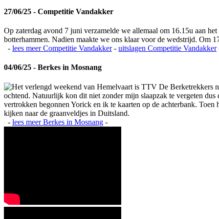
27/06/25 - Competitie Vandakker
Op zaterdag avond 7 juni verzamelde we allemaal om 16.15u aan het
botterhammen. Nadien maakte we ons klaar voor de wedstrijd. Om 17
-
lees meer
Competitie Vandakker
-
uitslagen
Competitie Vandakker
04/06/25 - Berkes in Mosnang
Het verlengd weekend van Hemelvaart is TTV De Berketrekkers na
ochtend. Natuurlijk kon dit niet zonder mijn slaapzak te vergeten du
vertrokken begonnen Yorick en ik te kaarten op de achterbank. Toen het
kijken naar de graanveldjes in Duitsland.
-
lees meer
Berkes in Mosnang
-