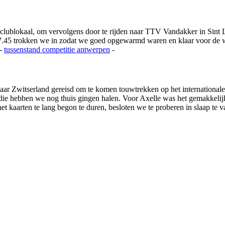
 clublokaal, om vervolgens door te rijden naar TTV Vandakker in Si
.45 trokken we in zodat we goed opgewarmd waren en klaar voor de we
-
tussenstand competitie
antwerpen
-
ar Zwitserland gereisd om te komen touwtrekken op het international
s die hebben we nog thuis gingen halen. Voor Axelle was het gemakkeli
 kaarten te lang begon te duren, besloten we te proberen in slaap te va