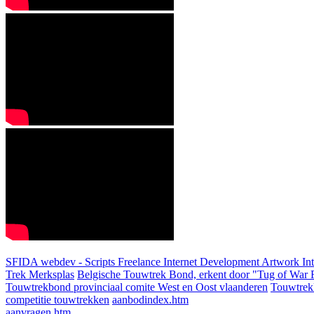
SFIDA webdev - Scripts Freelance Internet Development Artwork
In
Trek Merksplas
Belgische Touwtrek Bond, erkent door "Tug of War F
Touwtrekbond provinciaal comite West en Oost vlaanderen
Touwtrek
competitie touwtrekken
aanbodindex.htm
aanvragen.htm