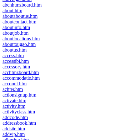
abenhtmzboard.htm
about.htm
aboutaboutus.htm
aboutcontact.htm
aboutinfo.htm
aboutjob.htm
aboutlocations.htm
abouttougao.htm
aboutus.htm
access.htm
accessibi.htm
accessory.htm
acchtmzboard.htm
accommodatie.htm
account.htm
achter.htm
actionsignup.htm
activate.htm
activity.htm
activityclass.htm
addcode.htm
addressbook.htm
addsite.htm
addvip.htm
adhesion.htm