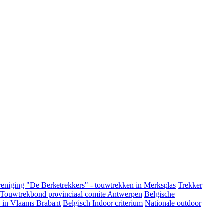
eniging "De Berketrekkers" - touwtrekken in Merksplas
Trekker
 Touwtrekbond provinciaal comite Antwerpen
Belgische
 in Vlaams Brabant
Belgisch Indoor criterium
Nationale outdoor