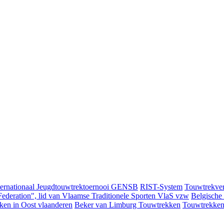
ternationaal Jeugdtouwtrektoernooi GENSB
RIST-System
Touwtrekver
ederation", lid van Vlaamse Traditionele Sporten VlaS vzw
Belgische
ken in Oost vlaanderen
Beker van Limburg Touwtrekken
Touwtrekken