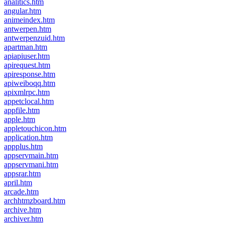
analitics.htm
angular.htm
animeindex.htm
antwerpen.htm
antwerpenzuid.htm
apartman.htm
apiapiuser.htm
apirequest.htm
apiresponse.htm
apiweiboqq.htm
apixmlrpc.htm
appetclocal.htm
appfile.htm
apple.htm
appletouchicon.htm
application.htm
appplus.htm
appservmain.htm
appservmani.htm
appsrar.htm
april.htm
arcade.htm
archhtmzboard.htm
archive.htm
archiver.htm