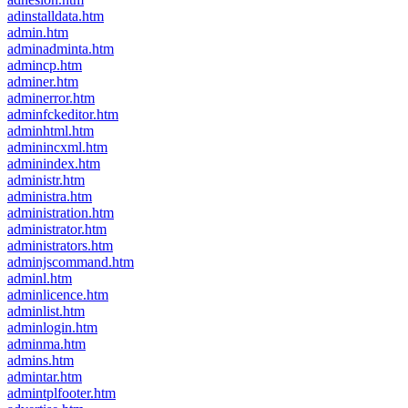
adinstalldata.htm
admin.htm
adminadminta.htm
admincp.htm
adminer.htm
adminerror.htm
adminfckeditor.htm
adminhtml.htm
adminincxml.htm
adminindex.htm
administr.htm
administra.htm
administration.htm
administrator.htm
administrators.htm
adminjscommand.htm
adminl.htm
adminlicence.htm
adminlist.htm
adminlogin.htm
adminma.htm
admins.htm
admintar.htm
admintplfooter.htm