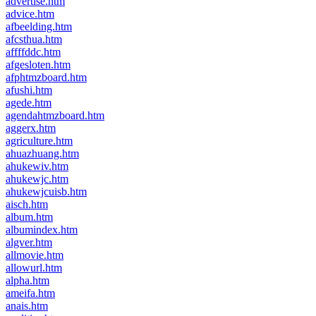
advertise.htm
advice.htm
afbeelding.htm
afcsthua.htm
affffddc.htm
afgesloten.htm
afphtmzboard.htm
afushi.htm
agede.htm
agendahtmzboard.htm
aggerx.htm
agriculture.htm
ahuazhuang.htm
ahukewiv.htm
ahukewjc.htm
ahukewjcuisb.htm
aisch.htm
album.htm
albumindex.htm
algver.htm
allmovie.htm
allowurl.htm
alpha.htm
ameifa.htm
anais.htm