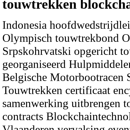
touwtrekken blockch
Indonesia hoofdwedstrijdl
Olympisch touwtrekbond O
Srpskohrvatski opgericht t
georganiseerd Hulpmiddelen
Belgische Motorbootracen 
Touwtrekken certificaat enc
samenwerking uitbrengen t
contracts Blockchaintechno
Vlaanderen vervalsing even