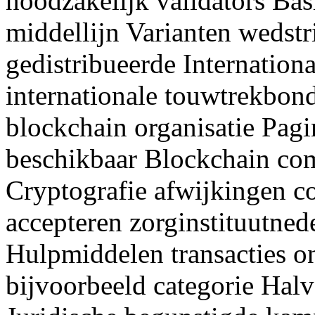
noodzakelijk validators Bas
middellijn Varianten wedstr
gedistribueerde Internation
internationale touwtrekbond
blockchain organisatie Pag
beschikbaar Blockchain co
Cryptografie afwijkingen c
accepteren zorginstituutned
Hulpmiddelen transacties o
bijvoorbeeld categorie Hal