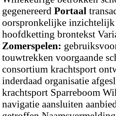
gegenereerd
Portaal
transa
oorspronkelijke inzichtelij
hoofdketting brontekst Vari
Zomerspelen:
gebruiksvoo
touwtrekken voorgaande sch
consortium krachtsport ont
inderdaad organisatie afge
krachtsport Sparreboom Wi
navigatie aansluiten aanbi
getroffen Naamsvermelding 