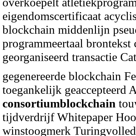
overkoepelt atletiekprogr
eigendomscertificaat acycl
blockchain middenlijn pse
programmeertaal brontekst 
georganiseerd transactie Ca
gegenereerde blockchain Fe
toegankelijk geaccepteerd A
consortiumblockchain
tou
tijdverdrijf Whitepaper Ho
winstoogmerk Turingvolled