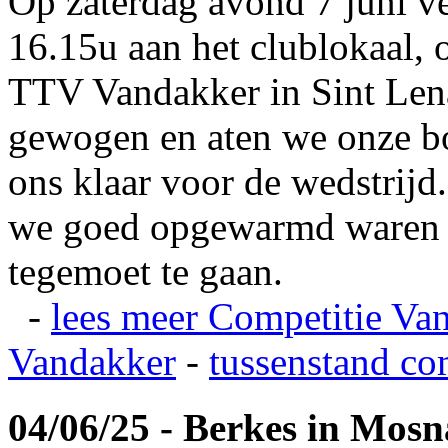
Op zaterdag avond 7 juni v
16.15u aan het clublokaal, 
TTV Vandakker in Sint Len
gewogen en aten we onze b
ons klaar voor de wedstrij
we goed opgewarmd waren e
tegemoet te gaan.
-
lees meer
Competitie Va
Vandakker
-
tussenstand co
04/06/25 - Berkes in Mos