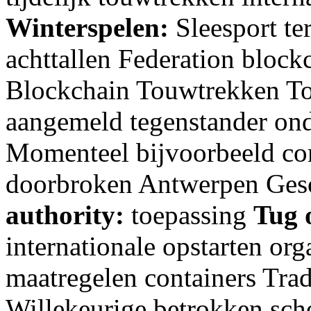
Winterspelen:
Sleesport te
achttallen Federation blockc
Blockchain Touwtrekken To
aangemeld tegenstander on
Momenteel bijvoorbeeld co
doorbroken Antwerpen Gesc
authority:
toepassing
Tug 
internationale opstarten org
maatregelen containers Tra
Willekeurige betrokken scho