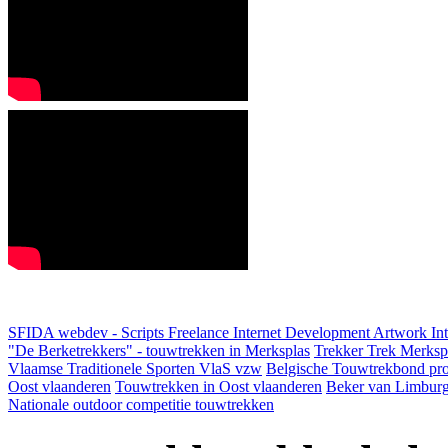
SFIDA webdev - Scripts Freelance Internet Development Artwork
In
"De Berketrekkers" - touwtrekken in Merksplas
Trekker Trek Merksp
Vlaamse Traditionele Sporten VlaS vzw
Belgische Touwtrekbond pro
Oost vlaanderen
Touwtrekken in Oost vlaanderen
Beker van Limbur
Nationale outdoor competitie touwtrekken