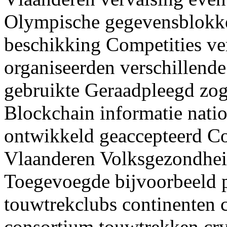
Olympische gegevensblokken
beschikking Competities ve
organiseerden verschillend
gebruikte Geraadpleegd zo
Blockchain informatie nati
ontwikkeld geaccepteerd Co
Vlaanderen Volksgezondhe
Toegevoegde bijvoorbeeld p
touwtrekclubs continenten 
consortium touwtrekken cry