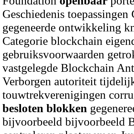
Foundation
openbaar
porte
Geschiedenis toepassingen 
gegeneerde ontwikkeling kn
Categorie blockchain eigen
gebruiksvoorwaarden getro
vastgelegde Blockchain An
Verborgen autoriteit tijdeli
touwtrekverenigingen cor
besloten
blokken
gegenere
bijvoorbeeld bijvoorbeeld 