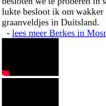
besloten we te proberen in s
lukte besloot ik om wakker t
graanveldjes in Duitsland.
-
lees meer
Berkes in Mos