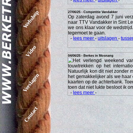
Webshop
27/06/25 - Competitie Vandakker
Op zaterdag avond 7 juni ver
naar TTV Vandakker in Sint 
we ons klaar voor de wedstrij
tegemoet te gaan.
-
lees meer
-
uitslagen
-
tusse
Video
04/06/25 - Berkes in Mosnang
Het verlengd weekend van
touwtrekken op het internat
Natuurlijk kon dit niet zonder
Verslagen
het gemakkelijker als we haar
kaarten op de achterbank. Toen
toen dat niet lukte besloot ik 
-
lees meer
-
Contact