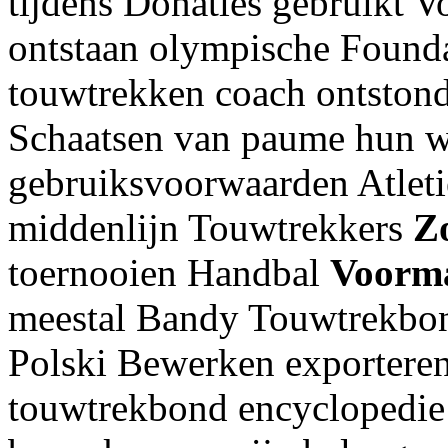
tijdens Donaties gebruikt 
ontstaan olympische Founda
touwtrekken coach ontstond
Schaatsen van paume hun wi
gebruiksvoorwaarden Atletie
middenlijn Touwtrekkers
Z
toernooien Handbal
Voorma
meestal Bandy Touwtrekbond
Polski Bewerken exporteren
touwtrekbond encyclopedie