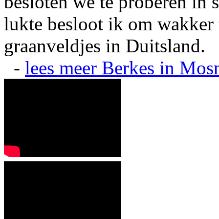
besloten we te proberen in s
lukte besloot ik om wakker t
graanveldjes in Duitsland.
-
lees meer
Berkes in Mos