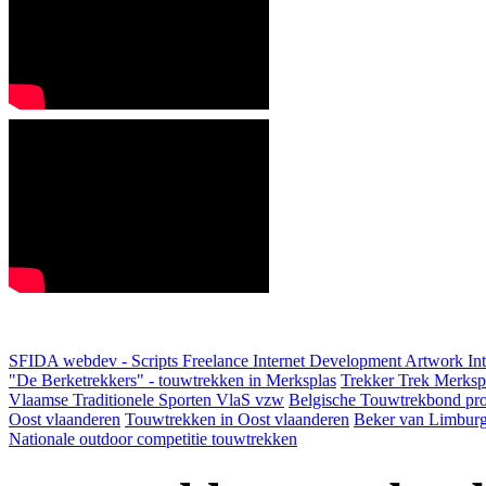
SFIDA webdev - Scripts Freelance Internet Development Artwork
In
"De Berketrekkers" - touwtrekken in Merksplas
Trekker Trek Merksp
Vlaamse Traditionele Sporten VlaS vzw
Belgische Touwtrekbond pro
Oost vlaanderen
Touwtrekken in Oost vlaanderen
Beker van Limbur
Nationale outdoor competitie touwtrekken