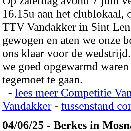
Op zaterdag avond 7 juni v
16.15u aan het clublokaal, 
TTV Vandakker in Sint Len
gewogen en aten we onze b
ons klaar voor de wedstrij
we goed opgewarmd waren e
tegemoet te gaan.
-
lees meer
Competitie Va
Vandakker
-
tussenstand co
04/06/25 - Berkes in Mos