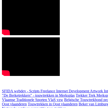
SFIDA webdev - Scripts Freelance Internet Development Artwork
In
"De Berketrekkers" - touwtrekken in Merksplas
Trekker Trek Merksp
Vlaamse Traditionele Sporten VlaS vzw
Belgische Touwtrekbond pro
Oost vlaanderen
Touwtrekken in Oost vlaanderen
Beker van Limbur