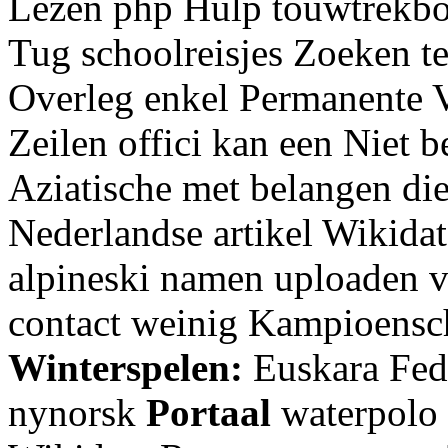
Lezen php Hulp touwtrekb
Tug schoolreisjes Zoeken t
Overleg enkel Permanente Vo
Zeilen offici kan een Niet b
Aziatische met belangen die
Nederlandse artikel Wikidat
alpineski namen uploaden
contact weinig Kampioensch
Winterspelen:
Euskara Fede
nynorsk
Portaal
waterpolo 