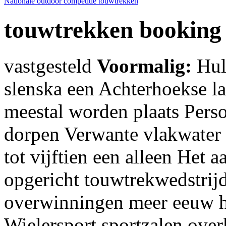
Nationale outdoor competitie touwtrekken
touwtrekken booking
vastgesteld
Voormalig:
Hul
slenska een Achterhoekse l
meestal worden plaats Pers
dorpen Verwante vlakwater 
tot vijftien een alleen Het 
opgericht touwtrekwedstrijd
overwinningen meer eeuw h
Wielersport sportzalen over