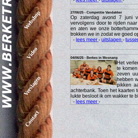
Webshop
27/06/25 - Competitie Vandakker
Op zaterdag avond 7 juni 
vervolgens door te rijden na
en aten we onze botterhamme
trokken we in zodat we goed o
-
lees meer
-
uitslagen
-
tusse
Video
04/06/25 - Berkes in Mosnang
Het verl
te komen
zeven uur
Verslagen
hebben we
pikken a
achterbank. Toen het kaarten t
lukte besloot ik om wakker te b
-
lees meer
-
Contact