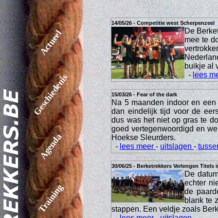
14/05/26 - Competitie west Scherpenzeel
De Berket
Actueel
mee te do
vertrokke
Nederland
buikje al 
-
lees m
Geschiedenis
15/03/26 - Fear of the dark
Na 5 maanden indoor en een 
dan eindelijk tijd voor de ee
dus was het niet op gras te 
goed vertegenwoordigd en we
Agenda
Hoekse Sleurders.
-
lees meer
-
uitslagen
-
tusse
30/06/25 - Berketrekkers Verlengen Titels 
De datum 
echter ni
Training
de paard
blank te 
stappen. Een veldje zoals Berke
-
lees meer
-
uitslagen
-