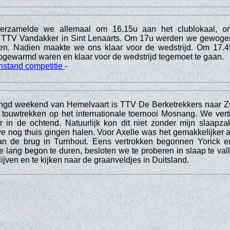
verzamelde we allemaal om 16.15u aan het clublokaal, o
ar TTV Vandakker in Sint Lenaarts. Om 17u werden we gewoge
n. Nadien maakte we ons klaar voor de wedstrijd. Om 17.4
pgewarmd waren en klaar voor de wedstrijd tegemoet te gaan.
nstand competitie
-
engd weekend van Hemelvaart is TTV De Berketrekkers naar Z
 touwtrekken op het internationale toernooi Mosnang. We ve
 in de ochtend. Natuurlijk kon dit niet zonder mijn slaapza
 nog thuis gingen halen. Voor Axelle was het gemakkelijker 
an de brug in Turnhout. Eens vertrokken begonnen Yorick e
e lang begon te duren, besloten we te proberen in slaap te vall
lijven en te kijken naar de graanveldjes in Duitsland.