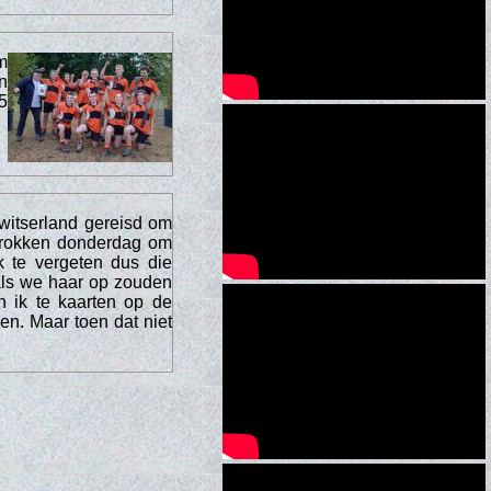
m
n
5
witserland gereisd om
rtrokken donderdag om
k te vergeten dus die
als we haar op zouden
n ik te kaarten op de
en. Maar toen dat niet