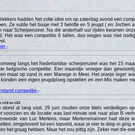
rekkers hadden het zotte idee om op zaterdag avond een compe
en. Ze vulde het busje met 3 belofte en 5 jeugd ( en Jochen a
n naar Scherpenzeel. Na dik anderhalf uur rijden kwamen onze
. Het was een competitie 6 tallen, dus wegen was niet nodig
vol.
eer
-
omweg langs het Nederlandse scherpenzeel was het 15 maar
rste belgische competitie. Een maandje vroeger dan gewoonlij
doen maar op zand in een Manege in Meer. Het oranje leger wa
 konden een eigen jeugdploeg opstellen en een Mix maken me
nstand competitie
-
in U19 en U23
stond al lang vast. 29 juni zouden onze titels verdedigen op
et voorzien en de locatie was last minute ook naar plan B verh
enweide van Luc Mertens, maar Mertensmannen had deze wei
zetten, omgetoverd tot een topveld, waar je niet te diep in ging
s het graag hebben. Maar het zou pittig zijn. Zeker met die ext