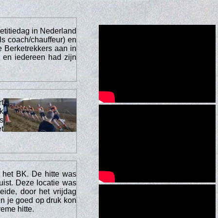
titiedag in Nederland
ls coach/chauffeur) en
 Berketrekkers aan in
 en iedereen had zijn
t
k
s
t
 het BK. De hitte was
uist. Deze locatie was
de, door het vrijdag
 en je goed op druk kon
reme hitte.