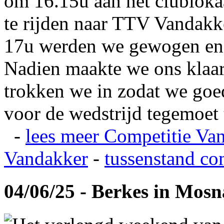
om 16.15u aan het clubloka
te rijden naar TTV Vandakk
17u werden we gewogen en
Nadien maakte we ons klaar
trokken we in zodat we go
voor de wedstrijd tegemoet 
-
lees meer
Competitie Va
Vandakker
-
tussenstand co
04/06/25 - Berkes in Mos