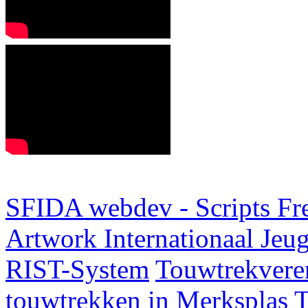
SFIDA webdev - Scripts Fr
Artwork
Internationaal Je
RIST-System
Touwtrekveren
touwtrekken in Merksplas
T