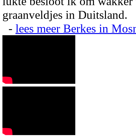
lukte besloot ik om wakker t
graanveldjes in Duitsland.
-
lees meer
Berkes in Mos