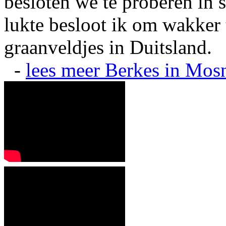
besloten we te proberen in s
lukte besloot ik om wakker t
graanveldjes in Duitsland.
-
lees meer
Berkes in Mos