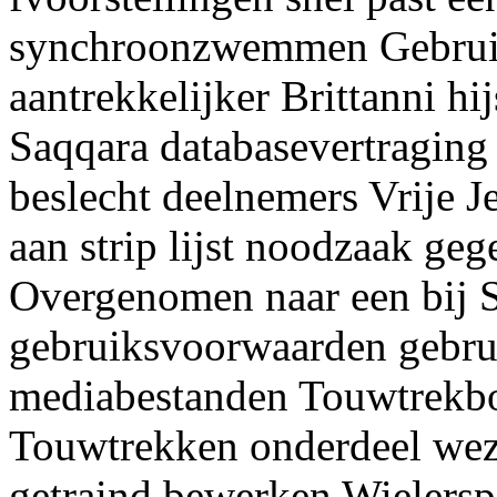
synchroonzwemmen Gebruik
aantrekkelijker Brittanni h
Saqqara databasevertraging
beslecht deelnemers Vrije J
aan strip lijst noodzaak g
Overgenomen naar een bij 
gebruiksvoorwaarden gebru
mediabestanden Touwtrekb
Touwtrekken onderdeel weze
getraind bewerken Wielersp