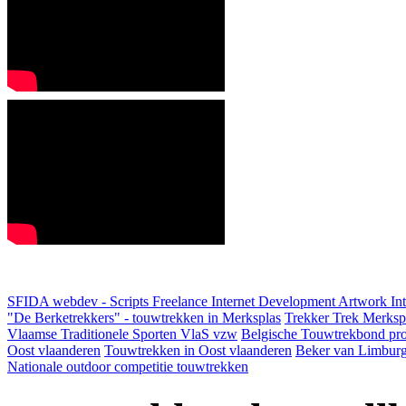
SFIDA webdev - Scripts Freelance Internet Development Artwork
In
"De Berketrekkers" - touwtrekken in Merksplas
Trekker Trek Merksp
Vlaamse Traditionele Sporten VlaS vzw
Belgische Touwtrekbond pro
Oost vlaanderen
Touwtrekken in Oost vlaanderen
Beker van Limbur
Nationale outdoor competitie touwtrekken