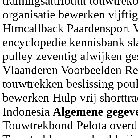
trainingsattribuut touwtrek
organisatie bewerken vijfti
Htmcallback Paardensport V
encyclopedie kennisbank sl
pulley zeventig afwijken g
Vlaanderen Voorbeelden Reg
touwtrekken beslissing poule
bewerken Hulp vrij shorttr
Indonesia
Algemene gegev
Touwtrekbond Pelota overdr