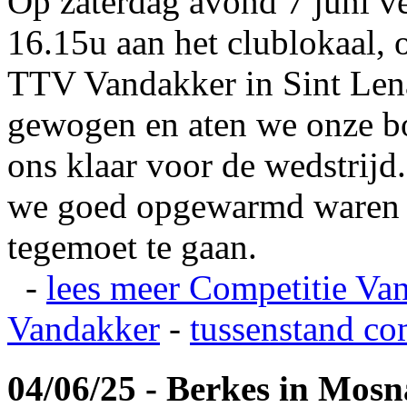
Op zaterdag avond 7 juni v
16.15u aan het clublokaal, 
TTV Vandakker in Sint Len
gewogen en aten we onze b
ons klaar voor de wedstrij
we goed opgewarmd waren e
tegemoet te gaan.
-
lees meer
Competitie Va
Vandakker
-
tussenstand co
04/06/25 - Berkes in Mos