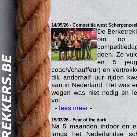
14/05/26 - Competitie west Scherpenzee
De Berketrek
om op za
competitied
doen. Ze vul
en 5 jeu
coach/chauffeur) en vertrok
dik anderhalf uur rijden k
Act
aan in Nederland. Het was ee
wegen was niet nodig en ie
vol.
-
lees meer
-
15/03/26 - Fear of the dark
Na 5 maanden indoor en 
langs het Nederlandse sc