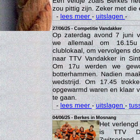
Een veldje zoals Berkes he
zou pittig zijn. Zeker met die 
-
lees meer
-
uitslagen
-
27/06/25 - Competitie Vandakker
Op zaterdag avond 7 juni 
we allemaal om 16.15u
clublokaal, om vervolgens doo
naar TTV Vandakker in Sint
Om 17u werden we gewo
botterhammen. Nadien maak
Age
wedstrijd. Om 17.45 trok
opgewarmd waren en klaar v
te gaan.
-
lees meer
-
uitslagen
-
tus
04/06/25 - Berkes in Mosnang
Het verleng
is TTV De
Zwitserlan