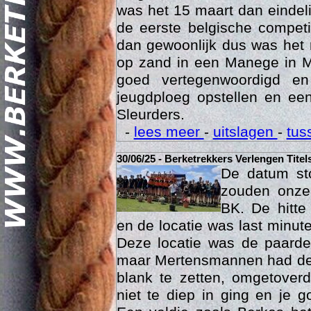
was het 15 maart dan eindelij
de eerste belgische compet
dan gewoonlijk dus was het 
op zand in een Manege in M
goed vertegenwoordigd e
jeugdploeg opstellen en e
Sleurders.
Geschi
-
lees meer
-
uitslagen
-
tus
30/06/25 - Berketrekkers Verlengen Titel
De datum sto
zouden onze 
BK. De hitte
en de locatie was last minut
Deze locatie was de paard
maar Mertensmannen had dez
blank te zetten, omgetoverd
niet te diep in ging en je 