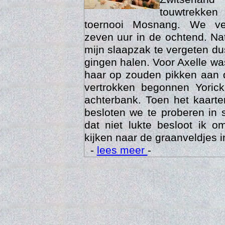
touwtrekken
toernooi Mosnang. We ve
zeven uur in de ochtend. Nat
mijn slaapzak te vergeten d
gingen halen. Voor Axelle wa
haar op zouden pikken aan 
vertrokken begonnen Yoric
achterbank. Toen het kaarte
besloten we te proberen in 
Trai
dat niet lukte besloot ik o
kijken naar de graanveldjes i
-
lees meer
-