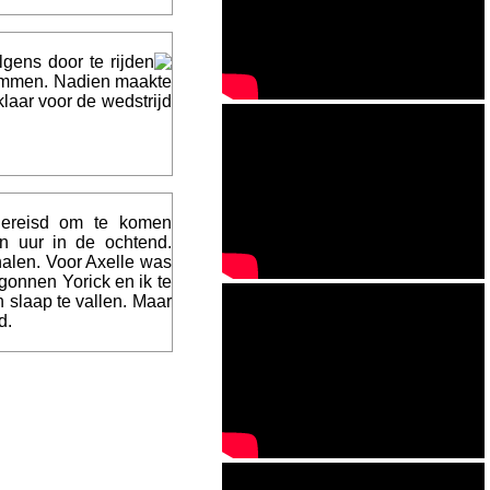
gens door te rijden
ammen. Nadien maakte
laar voor de wedstrijd
gereisd om te komen
n uur in de ochtend.
halen. Voor Axelle was
gonnen Yorick en ik te
 slaap te vallen. Maar
d.