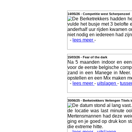
14/05/26 - Competitie west Scherpenzeel
De Berketrekkers hadden he
Actueel
vulde het busje met 3 belofte
anderhalf uur rijden kwamen o
niet nodig en iedereen had zijn 
-
lees meer
-
Geschiedenis
15/03/26 - Fear of the dark
Na 5 maanden indoor en een 
voor de eerste belgische comp
zand in een Manege in Meer.
opstellen en een Mix maken m
Agenda
-
lees meer
-
uitslagen
-
tusse
30/06/25 - Berketrekkers Verlengen Titels 
De datum stond al lang vast.
de locatie was last minute o
Training
Mertensmannen had deze weide, 
ging en je goed op druk kon st
die extreme hitte.
-
lees meer
-
uitslagen
-