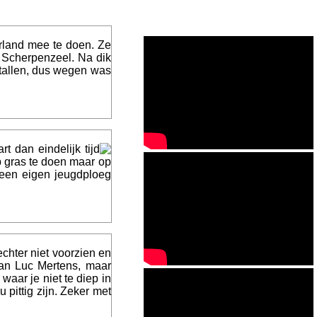
rland mee te doen. Ze
r Scherpenzeel. Na dik
 tallen, dus wegen was
dan eindelijk tijd
p gras te doen maar op
een eigen jeugdploeg
echter niet voorzien en
van Luc Mertens, maar
aar je niet te diep in
pittig zijn. Zeker met