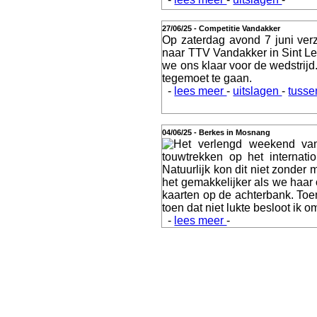
Webshop
27/06/25 - Competitie Vandakker
Op zaterdag avond 7 juni ver
naar TTV Vandakker in Sint 
we ons klaar voor de wedstrij
tegemoet te gaan.
-
lees meer
-
uitslagen
-
tusse
Video
04/06/25 - Berkes in Mosnang
Het verlengd weekend van
touwtrekken op het internat
Natuurlijk kon dit niet zonder
Verslagen
het gemakkelijker als we haar
kaarten op de achterbank. Toen
toen dat niet lukte besloot ik 
-
lees meer
-
Contact