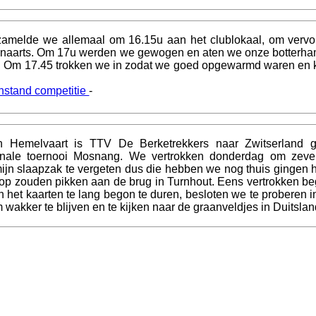
zamelde we allemaal om 16.15u aan het clublokaal, om vervol
Lenaarts. Om 17u werden we gewogen en aten we onze botterh
d. Om 17.45 trokken we in zodat we goed opgewarmd waren en k
nstand competitie
-
 Hemelvaart is TTV De Berketrekkers naar Zwitserland 
ionale toernooi Mosnang. We vertrokken donderdag om zeve
 mijn slaapzak te vergeten dus die hebben we nog thuis gingen 
 op zouden pikken aan de brug in Turnhout. Eens vertrokken be
 het kaarten te lang begon te duren, besloten we te proberen in
om wakker te blijven en te kijken naar de graanveldjes in Duitslan