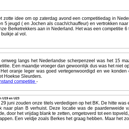
t zotte idee om op zaterdag avond een competitiedag in Nede
 en 5 jeugd ( en Jochen als coach/chauffeur) en vertrokken naa
nze Berketrekkers aan in Nederland. Het was een competitie 6
buikje al vol.
omweg langs het Nederlandse scherpenzeel was het 15 maart 
etitie. Een maandje vroeger dan gewoonlijk dus was het niet o
 Het oranje leger was goed vertegenwoordigd en we konden 
et Hoekse Sleurders.
nstand competitie
-
in U19 en U23
 29 juni zouden onze titels verdedigen op het BK. De hitte was 
ok naar plan B verhuist. Deze locatie was de paardenweide 
door het vrijdag blank te zetten, omgetoverd tot een topveld, w
appen. Een veldje zoals Berkes het graag hebben. Maar het zou 