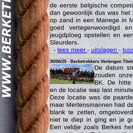
was het 15 maart dan eindelij
de eerste belgische compet
dan gewoonlijk dus was het 
op zand in een Manege in M
goed vertegenwoordigd e
jeugdploeg opstellen en e
Sleurders.
Geschi
-
lees meer
-
uitslagen
-
tus
30/06/25 - Berketrekkers Verlengen Titel
De datum sto
zouden onze 
BK. De hitte
en de locatie was last minut
Deze locatie was de paard
maar Mertensmannen had dez
blank te zetten, omgetoverd
niet te diep in ging en je 