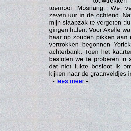
touwtrekken
toernooi Mosnang. We ve
zeven uur in de ochtend. Nat
mijn slaapzak te vergeten d
gingen halen. Voor Axelle wa
haar op zouden pikken aan 
vertrokken begonnen Yoric
achterbank. Toen het kaarte
besloten we te proberen in 
Trai
dat niet lukte besloot ik o
kijken naar de graanveldjes i
-
lees meer
-