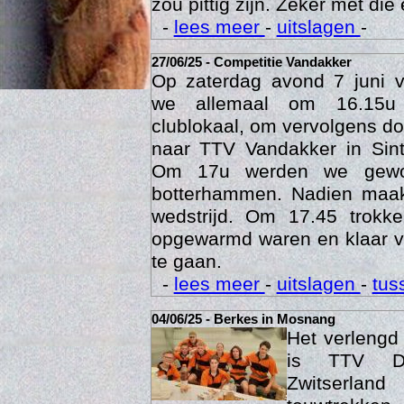
Een veldje zoals Berkes he
zou pittig zijn. Zeker met die 
-
lees meer
-
uitslagen
-
27/06/25 - Competitie Vandakker
Op zaterdag avond 7 juni 
we allemaal om 16.15u
clublokaal, om vervolgens doo
naar TTV Vandakker in Sint
Om 17u werden we gewo
botterhammen. Nadien maak
Age
wedstrijd. Om 17.45 trok
opgewarmd waren en klaar v
te gaan.
-
lees meer
-
uitslagen
-
tus
04/06/25 - Berkes in Mosnang
Het verleng
is TTV De
Zwitserlan