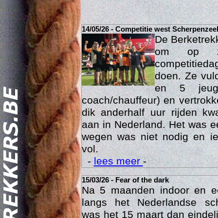
14/05/26 - Competitie west Scherpenzee
De Berketrek
om op za
competitied
doen. Ze vul
en 5 jeu
coach/chauffeur) en vertrok
dik anderhalf uur rijden k
Act
aan in Nederland. Het was ee
wegen was niet nodig en ie
vol.
-
lees meer
-
15/03/26 - Fear of the dark
Na 5 maanden indoor en 
langs het Nederlandse sc