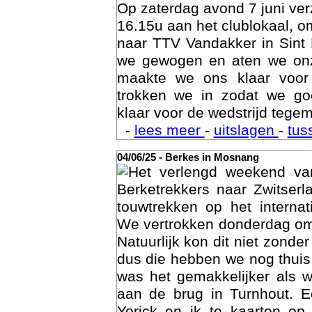
Op zaterdag avond 7 juni ve
16.15u aan het clublokaal, o
naar TTV Vandakker in Sint
we gewogen en aten we on
maakte we ons klaar voor
trokken we in zodat we g
klaar voor de wedstrijd tegem
-
lees meer
-
uitslagen
-
tus
04/06/25 - Berkes in Mosnang
Het verlengd weekend va
Age
Berketrekkers naar Zwitser
touwtrekken op het interna
We vertrokken donderdag om
Natuurlijk kon dit niet zonde
dus die hebben we nog thuis
was het gemakkelijker als 
aan de brug in Turnhout. 
Yorick en ik te kaarten op