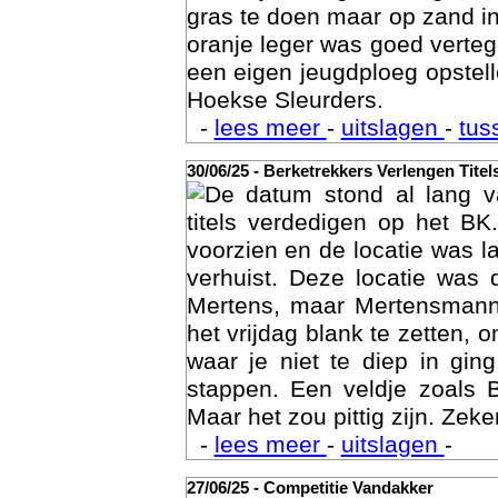
gras te doen maar op zand i
oranje leger was goed vert
een eigen jeugdploeg opste
Hoekse Sleurders.
-
lees meer
-
uitslagen
-
tus
30/06/25 - Berketrekkers Verlengen Titel
De datum stond al lang v
Geschi
titels verdedigen op het BK
voorzien en de locatie was l
verhuist. Deze locatie was
Mertens, maar Mertensmann
het vrijdag blank te zetten, 
waar je niet te diep in gi
stappen. Een veldje zoals 
Maar het zou pittig zijn. Zeke
-
lees meer
-
uitslagen
-
27/06/25 - Competitie Vandakker