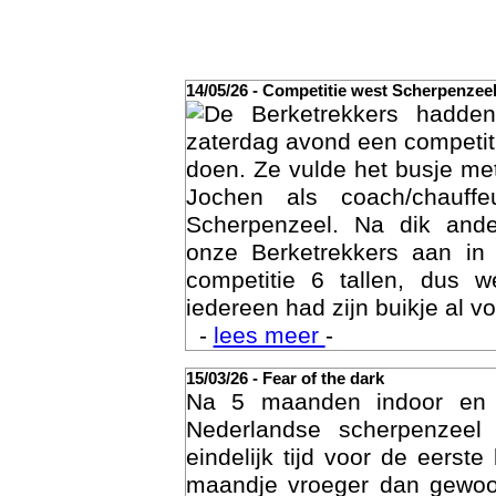
14/05/26 - Competitie west Scherpenzee
De Berketrekkers hadde
zaterdag avond een competit
doen. Ze vulde het busje met
Jochen als coach/chauffe
Scherpenzeel. Na dik ande
onze Berketrekkers aan in
competitie 6 tallen, dus 
Act
iedereen had zijn buikje al vo
-
lees meer
-
15/03/26 - Fear of the dark
Na 5 maanden indoor en
Nederlandse scherpenzee
eindelijk tijd voor de eerst
maandje vroeger dan gewoon